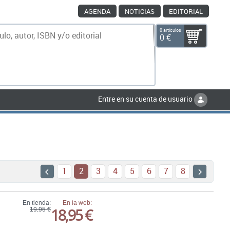
AGENDA
NOTICIAS
EDITORIAL
0 artículos
0 €
scar
Entre en su cuenta de usuario
1
2
3
4
5
6
7
8
En tienda:
En la web:
18,95 €
19,95 €