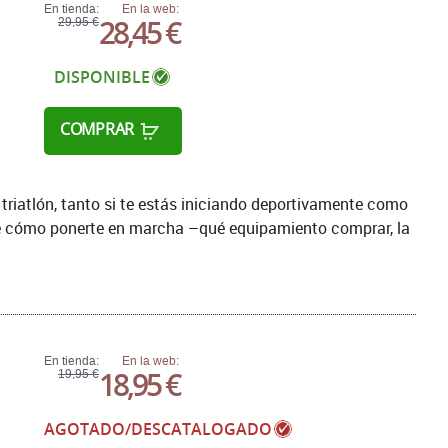
En tienda:
En la web:
28,45 €
29,95 €
DISPONIBLE
COMPRAR
triatlón, tanto si te estás iniciando deportivamente como
de cómo ponerte en marcha –qué equipamiento comprar, la
En tienda:
En la web:
18,95 €
19,95 €
AGOTADO/DESCATALOGADO