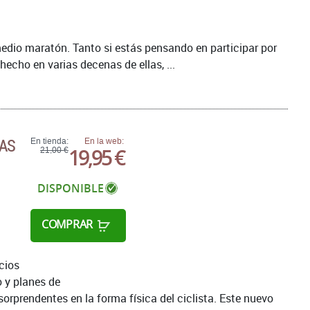
edio maratón. Tanto si estás pensando en participar por
echo en varias decenas de ellas, ...
TAS
En tienda:
En la web:
19,95 €
21,00 €
DISPONIBLE
COMPRAR
cios
 y planes de
rprendentes en la forma física del ciclista. Este nuevo