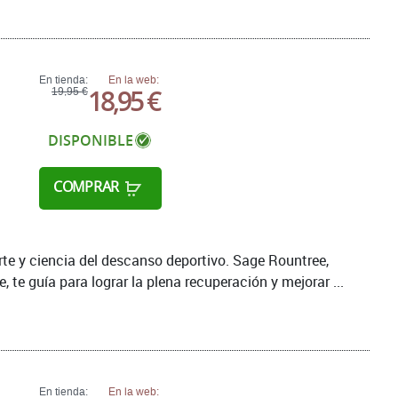
En tienda:
En la web:
18,95 €
19,95 €
DISPONIBLE
COMPRAR
rte y ciencia del descanso deportivo. Sage Rountree,
e, te guía para lograr la plena recuperación y mejorar ...
En tienda:
En la web: