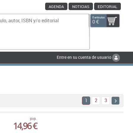
AGENDA
NOTICIAS
EDITORIAL
0 artículos
0 €
scar
Entre en su cuenta de usuario
1
2
3
pvp.
14,96 €