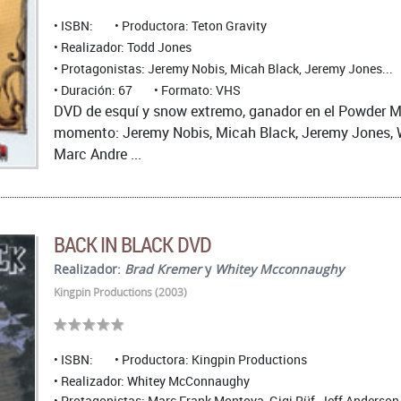
ISBN:
Productora: Teton Gravity
Realizador: Todd Jones
Protagonistas: Jeremy Nobis, Micah Black, Jeremy Jones...
Duración: 67
Formato: VHS
DVD de esquí y snow extremo, ganador en el Powder M
momento: Jeremy Nobis, Micah Black, Jeremy Jones, Wil
Marc Andre ...
BACK IN BLACK DVD
Realizador:
Brad Kremer
y
Whitey Mcconnaughy
Kingpin Productions (2003)
ISBN:
Productora: Kingpin Productions
Realizador: Whitey McConnaughy
Protagonistas: Marc Frank Montoya, Gigi Rüf, Jeff Anderson