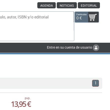
AGENDA
NOTICIAS
EDITORIAL
0 artículos
0 €
scar
Entre en su cuenta de usuario
1
pvp.
13,95 €