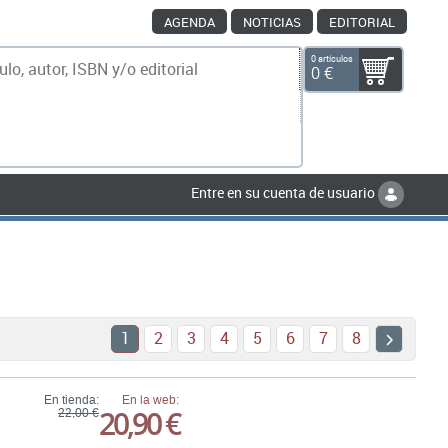
AGENDA
NOTICIAS
EDITORIAL
0 artículos
0 €
scar
Entre en su cuenta de usuario
1
2
3
4
5
6
7
8
En tienda:
En la web:
20,90 €
22,00 €