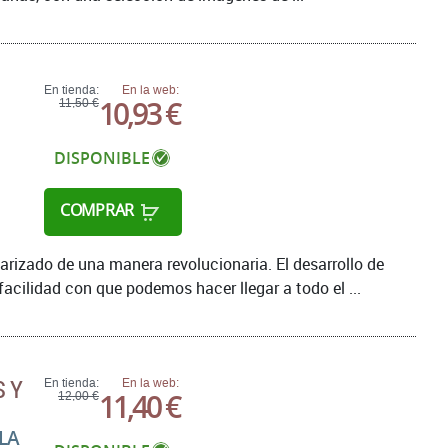
En tienda:
En la web:
10,93 €
11,50 €
DISPONIBLE
COMPRAR
larizado de una manera revolucionaria. El desarrollo de
acilidad con que podemos hacer llegar a todo el ...
S Y
En tienda:
En la web:
11,40 €
12,00 €
LA