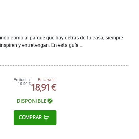
 mundo como al parque que hay detrás de tu casa, siempre
nspiren y entretengan. En esta guía ...
En tienda:
En la web:
18,91 €
19,90 €
DISPONIBLE
COMPRAR