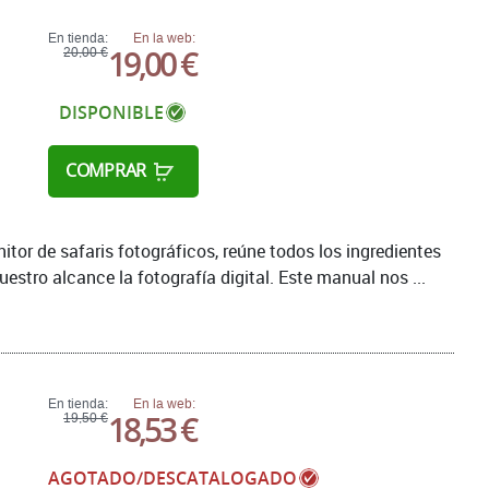
En tienda:
En la web:
19,00 €
20,00 €
DISPONIBLE
COMPRAR
tor de safaris fotográficos, reúne todos los ingredientes
uestro alcance la fotografía digital. Este manual nos ...
En tienda:
En la web:
18,53 €
19,50 €
AGOTADO/DESCATALOGADO