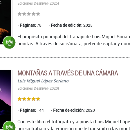
Ediciones Desnivel (2025)
Páginas:
78
Fecha de edición:
2025
El propósito principal del trabajo de Luis Miguel Soria
bonitas. A través de su cámara, pretende captar y comp
MONTAÑAS A TRAVÉS DE UNA CÁMARA
Luis Miguel López Soriano
Ediciones Desnivel (2020)
Páginas:
144
Fecha de edición:
2020
Con este libro el fotógrafo y alpinista Luis Miguel Lóp
por su trabajo y la emoción que le transmiten las mon