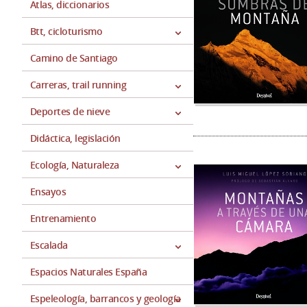
Atlas, diccionarios
Btt, cicloturismo
Camino de Santiago
Carreras, trail running
Deportes de nieve
Didáctica, legislación
Ecología, Naturaleza
Ensayos
Entrenamiento
Escalada
Espacios Naturales España
Espeleología, barrancos y geología