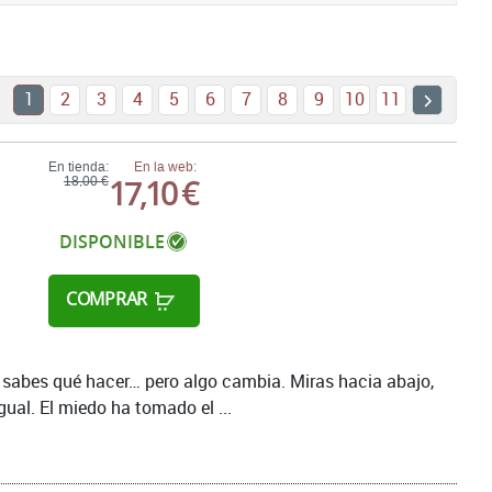
1
2
3
4
5
6
7
8
9
10
11
En tienda:
En la web:
17,10 €
18,00 €
DISPONIBLE
COMPRAR
, sabes qué hacer… pero algo cambia. Miras hacia abajo,
gual. El miedo ha tomado el ...