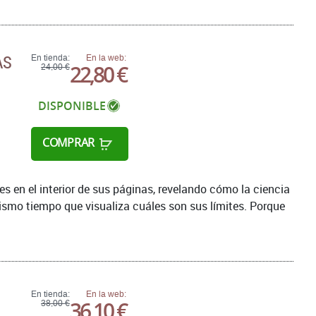
AS
En tienda:
En la web:
22,80 €
24,00 €
DISPONIBLE
COMPRAR
s en el interior de sus páginas, revelando cómo la ciencia
ismo tiempo que visualiza cuáles son sus límites. Porque
En tienda:
En la web:
36,10 €
38,00 €