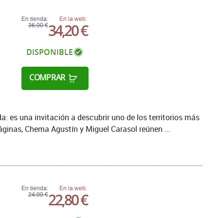
En tienda:
En la web:
34,20 €
36,00 €
DISPONIBLE
COMPRAR
: es una invitación a descubrir uno de los territorios más
áginas, Chema Agustín y Miguel Carasol reúnen ...
En tienda:
En la web:
22,80 €
24,00 €