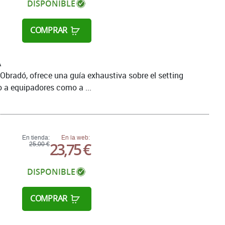
DISPONIBLE
COMPRAR
A
 Obradó, ofrece una guía exhaustiva sobre el setting
 a equipadores como a ...
En tienda:
En la web:
23,75 €
25,00 €
DISPONIBLE
COMPRAR