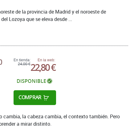
oreste de la provincia de Madrid y el noroeste de
 del Lozoya que se eleva desde ...
0
En tienda:
En la web:
22,80 €
24,00 €
DISPONIBLE
COMPRAR
po cambia, la cabeza cambia, el contexto también. Pero
prender a mirar distinto.