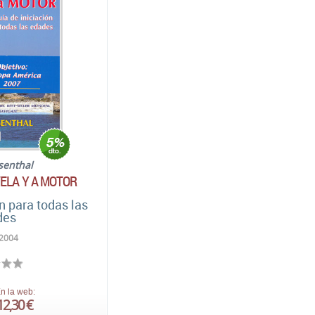
senthal
ELA Y A MOTOR
n para todas las
des
 2004
n la web:
12,30 €