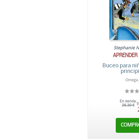
Stephanie 
APRENDER 
Buceo para niñ
princip
Omega.
En tienda:
E
26,30 €
COMPR