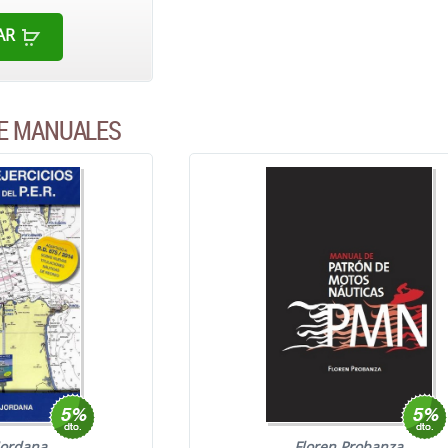
AR
DE MANUALES
Jordana
Floren Probanza