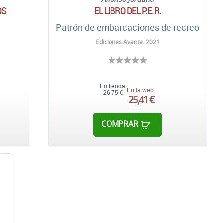
OS
EL LIBRO DEL P.E.R.
Patrón de embarcaciones de recreo
Ediciones Avante. 2021
En tienda:
En la web:
26,75 €
25,41 €
COMPRAR