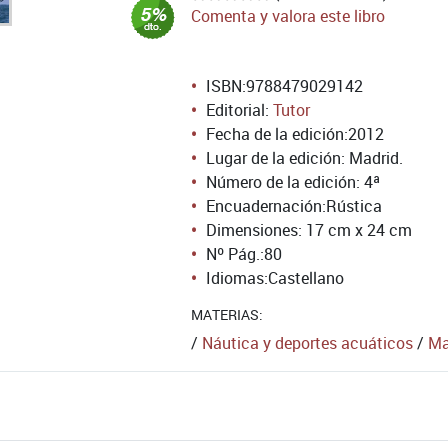
Comenta y valora este libro
ISBN:
9788479029142
Editorial:
Tutor
Fecha de la edición:
2012
Lugar de la edición: Madrid.
Número de la edición:
4ª
Encuadernación:
Rústica
Dimensiones: 17 cm x 24 cm
Nº Pág.:
80
Idiomas:
Castellano
MATERIAS:
/
Náutica y deportes acuáticos
/
Ma