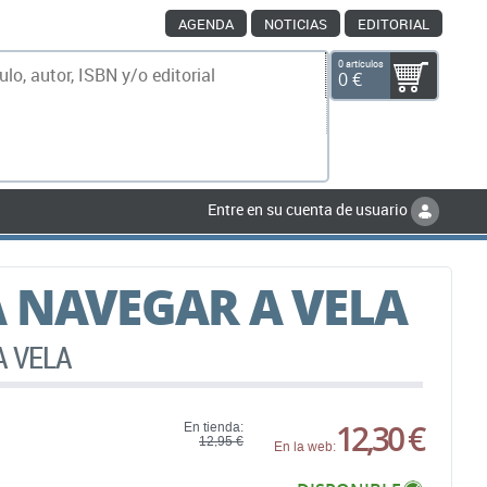
AGENDA
NOTICIAS
EDITORIAL
0 artículos
0 €
scar
Entre en su cuenta de usuario
 NAVEGAR A VELA
A VELA
12,30 €
En tienda:
12,95 €
En la web: