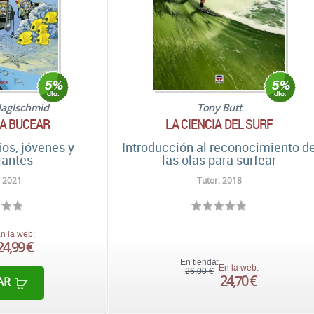
Naglschmid
Tony Butt
A BUCEAR
LA CIENCIA DEL SURF
os, jóvenes y
Introducción al reconocimiento d
iantes
las olas para surfear
 2021
Tutor. 2018
n la web:
24,99 €
En tienda:
En la web:
26,00 €
24,70 €
AR