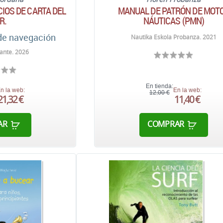
CIOS DE CARTA DEL
MANUAL DE PATRÓN DE MOT
.R.
NÁUTICAS (PMN)
 de navegación
Nautika Eskola Probanza. 2021
ante. 2026
En tienda:
n la web:
En la web:
12,00 €
21,32 €
11,40 €
AR
COMPRAR