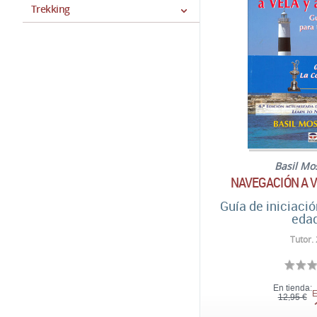
Trekking
Basil Mo
NAVEGACIÓN A V
Guía de iniciació
eda
Tutor.
En tienda:
E
12,95 €