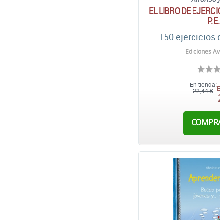
EL LIBRO DE EJERCI
P.E
150 ejercicios
Ediciones Av
En tienda:
E
22,44 €
COMPR