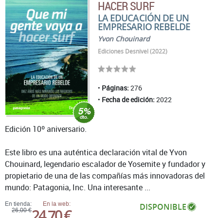
HACER SURF
LA EDUCACIÓN DE UN
EMPRESARIO REBELDE
Yvon Chouinard
Ediciones Desnivel (2022)
Páginas:
276
Fecha de edición:
2022
Edición 10º aniversario.
Este libro es una auténtica declaración vital de Yvon
Chouinard, legendario escalador de Yosemite y fundador y
propietario de una de las compañías más innovadoras del
mundo: Patagonia, Inc. Una interesante ...
En tienda:
En la web:
DISPONIBLE
24,70 €
26,00 €