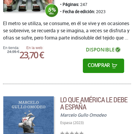
Páginas:
247
Fecha de edición:
2023
El metro se utiliza, se consume, en él se vive y en ocasiones
se sobrevive, se recuerda y se imagina, a veces se disfruta y
ofras se sufre, pero forma parte indisoluble del tejido que ...
En tienda:
En la web:
DISPONIBLE
23,70 €
24,95 €
COMPRAR
LO QUE AMÉRICA LE DEBE
A ESPAÑA
Marcelo Gullo Omodeo
Espasa (2023)