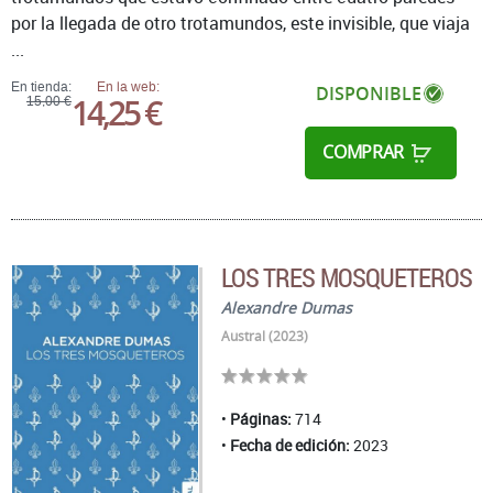
por la llegada de otro trotamundos, este invisible, que viaja
...
En tienda:
En la web:
DISPONIBLE
14,25 €
15,00 €
COMPRAR
LOS TRES MOSQUETEROS
Alexandre Dumas
Austral (2023)
Páginas:
714
Fecha de edición:
2023