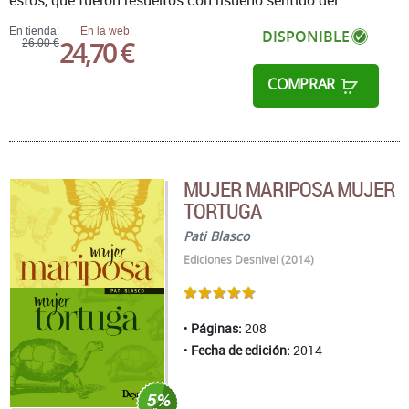
éstos, que fueron resueltos con risueño sentido del ...
En tienda:
En la web:
DISPONIBLE
24,70 €
26,00 €
COMPRAR
MUJER MARIPOSA MUJER
TORTUGA
Pati Blasco
Ediciones Desnivel (2014)
Páginas:
208
Fecha de edición:
2014