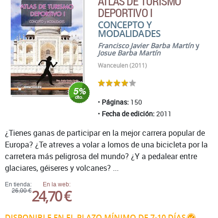
ATLAS DE TURISMO
DEPORTIVO I
CONCEPTO Y
MODALIDADES
Francisco Javier Barba Martín
y
Josue Barba Martín
Wanceulen (2011)
Páginas:
150
Fecha de edición:
2011
¿Tienes ganas de participar en la mejor carrera popular de
Europa? ¿Te atreves a volar a lomos de una bicicleta por la
carretera más peligrosa del mundo? ¿Y a pedalear entre
glaciares, géiseres y volcanes? ...
En tienda:
En la web:
24,70 €
26,00 €
DISPONIBLE EN EL PLAZO MÍNIMO DE 7-10 DÍAS