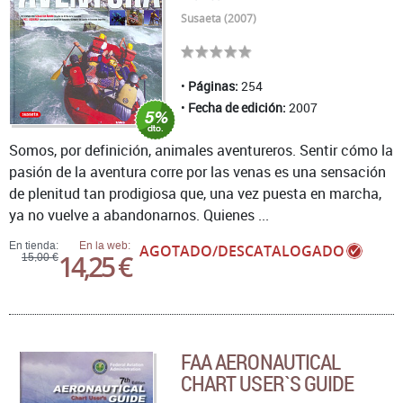
Susaeta (2007)
Páginas:
254
Fecha de edición:
2007
Somos, por definición, animales aventureros. Sentir cómo la
pasión de la aventura corre por las venas es una sensación
de plenitud tan prodigiosa que, una vez puesta en marcha,
ya no vuelve a abandonarnos. Quienes ...
En tienda:
En la web:
AGOTADO/DESCATALOGADO
14,25 €
15,00 €
FAA AERONAUTICAL
CHART USER`S GUIDE