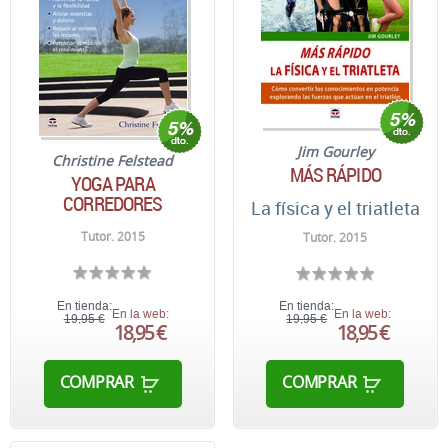
Jim Gourley
Christine Felstead
MÁS RÁPIDO
YOGA PARA
CORREDORES
La física y el triatleta
Tutor. 2015
Tutor. 2015
En tienda:
En tienda:
En la web:
En la web:
19,95 €
19,95 €
18,95 €
18,95 €
COMPRAR
COMPRAR