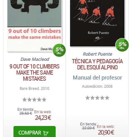
Robert Puente
Dave Macleod
TÉCNICA Y PEDAGOGÍA
9 OUT OF 10 CLIMBERS
DEL ESQUÍ ALPINO
MAKE THE SAME
Manual del profesor
MISTAKES
Autoedición. 2008
Rare Breed. 2010
En tienda:
En la web:
25,50 €
24,23 €
En tienda:
En la web:
22,00 €
20,90 €
COMPRAR