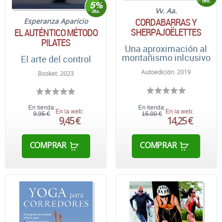
Vv. Aa.
CORDABARRAS Y
Esperanza Aparicio
SHERPAJOËLETTES
EL AUTÉNTICO MÉTODO
PILATES
Una aproximación al
montañismo inlcusivo
El arte del control
Autoedición. 2019
Booket. 2023
En tienda:
En tienda:
En la web:
En la web:
9,95 €
15,00 €
9,45 €
14,25 €
COMPRAR
COMPRAR