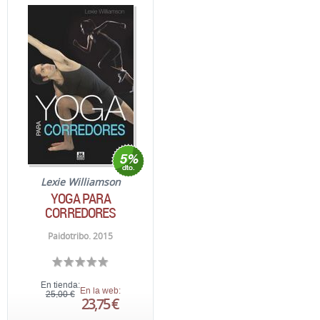
Lexie Williamson
YOGA PARA
CORREDORES
Paidotribo. 2015
En tienda:
En la web:
25,00 €
23,75 €