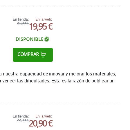
En tienda:
En la web:
19,95 €
21,00 €
DISPONIBLE
COMPRAR
nuestra capacidad de innovar y mejorar los materiales,
 vencer las dificultades. Esta es la razón de publicar un
En tienda:
En la web:
20,90 €
22,00 €