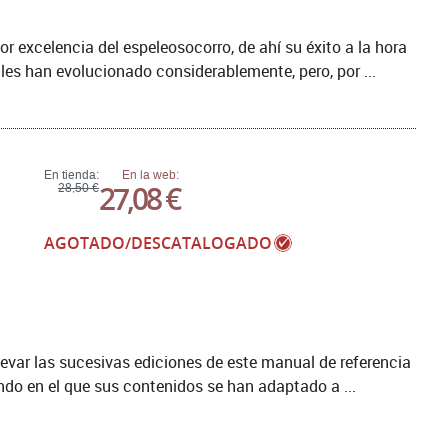
r excelencia del espeleosocorro, de ahí su éxito a la hora
ales han evolucionado considerablemente, pero, por ...
En tienda:
En la web:
27,08 €
28,50 €
AGOTADO/DESCATALOGADO
levar las sucesivas ediciones de este manual de referencia
do en el que sus contenidos se han adaptado a ...