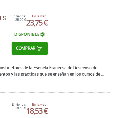
NES
En tienda:
En la web:
23,75 €
25,00 €
DISPONIBLE
COMPRAR
s instructores de la Escuela Francesa de Descenso de
entos y las prácticas que se enseñan en los cursos de ...
En tienda:
En la web:
18,53 €
19,50 €