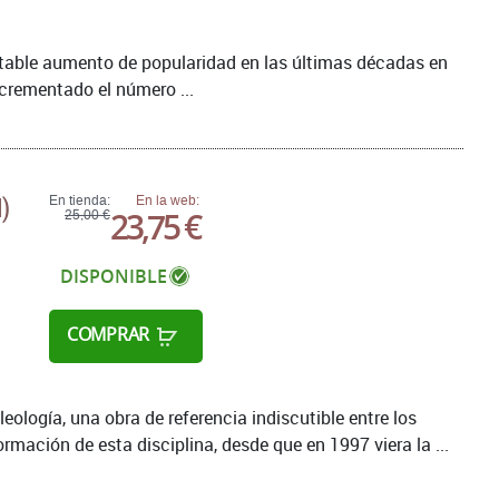
table aumento de popularidad en las últimas décadas en
crementado el número ...
)
En tienda:
En la web:
23,75 €
25,00 €
DISPONIBLE
COMPRAR
ología, una obra de referencia indiscutible entre los
mación de esta disciplina, desde que en 1997 viera la ...