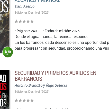
ACUÁTICO Y VERTICAL
Dani Asenjo
Ediciones Desnivel (2026)
Páginas:
240
Fecha de edición:
2026
Donde el agua manda, la técnica responde.
En los barrancos, cada descenso es una oportunidad pa
para progresar con seguridad, proporcionando una visión
SEGURIDAD Y PRIMEROS AUXILIOS EN
BARRANCOS
António Brandão
y
Íñigo Soteras
Ediciones Desnivel (2025)