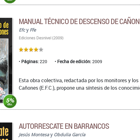
MANUAL TÉCNICO DE DESCENSO DE CAÑO
Efc
y
Ffe
Ediciones Desnivel (2009)
Páginas:
220
Fecha de edición:
2009
Esta obra colectiva, redactada por los monitores y lo
Cañones (E.F.C.), propone una síntesis de los conocimi
AUTORRESCATE EN BARRANCOS
Jesús Montesa
y
Obdulia García