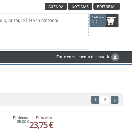
AGENDA
NOTICIAS
EDITORIAL
0 artículos
0 €
scar
Entre en su cuenta de usuario
1
2
En tienda:
En la web:
23,75 €
25,00 €