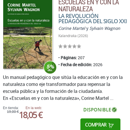
ESCUELAS EN Y CON LA
NATURALEZA
LA REVOLUCIÓN
PEDAGÓGICA DEL SIGLO XXI
Corine Martel
y
Sylvain Wagnon
Kalandraka (2026)
Páginas:
207
Fecha de edición:
2026
Un manual pedagógico que sitúa la educación en y con la
naturaleza como eje transformador para repensar la
escuela pública y la formación de la ciudadanía.
En «Escuelas en y con la naturaleza», Corine Martel ...
En tienda:
En la web:
DISPONIBLE
18,05 €
19,00 €
COMPRAR