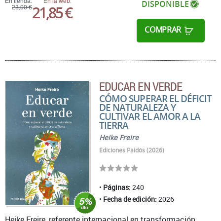
En tienda:
En la web:
DISPONIBLE
21,85 €
23,00 €
COMPRAR
EDUCAR EN VERDE
CÓMO SUPERAR EL DÉFICIT
DE NATURALEZA Y
CULTIVAR EL AMOR A LA
TIERRA
Heike Freire
Ediciones Paidós (2026)
Páginas:
240
Fecha de edición:
2026
Heike Freire, referente internacional en transformación