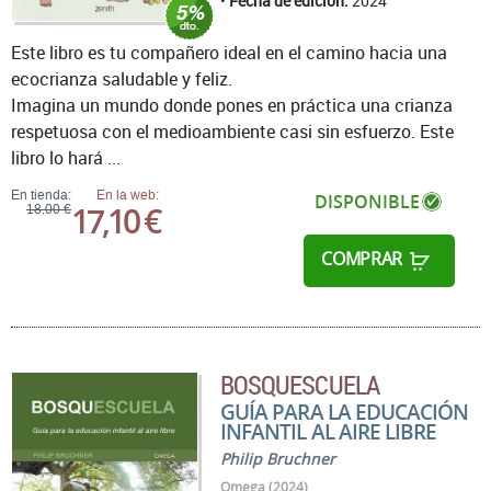
Fecha de edición:
2024
Este libro es tu compañero ideal en el camino hacia una
ecocrianza saludable y feliz.
Imagina un mundo donde pones en práctica una crianza
respetuosa con el medioambiente casi sin esfuerzo. Este
libro lo hará ...
En tienda:
En la web:
DISPONIBLE
17,10 €
18,00 €
COMPRAR
BOSQUESCUELA
GUÍA PARA LA EDUCACIÓN
INFANTIL AL AIRE LIBRE
Philip Bruchner
Omega (2024)