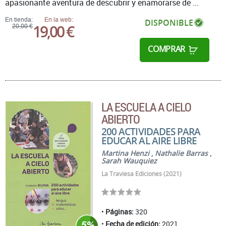
apasionante aventura de descubrir y enamorarse de ...
En tienda:
En la web:
DISPONIBLE
19,00 €
20,00 €
COMPRAR
LA ESCUELA A CIELO
ABIERTO
200 ACTIVIDADES PARA
EDUCAR AL AIRE LIBRE
Martina Henzi
,
Nathalie Barras
,
Sarah Wauquiez
La Traviesa Ediciones (2021)
Páginas:
320
Fecha de edición:
2021