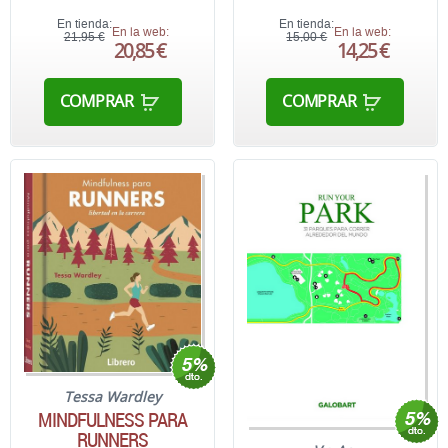
En tienda:
En tienda:
En la web:
En la web:
21,95 €
15,00 €
20,85 €
14,25 €
COMPRAR
COMPRAR
Tessa Wardley
MINDFULNESS PARA
RUNNERS