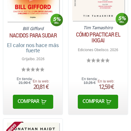
Tim Tamashiro
Bill Gifford
CÓMO PRACTICAR EL
NACIDOS PARA SUDAR
IKIGAI
El calor nos hace más
fuerte
Ediciones Obelisco. 2026
Grijalbo. 2026
En tienda:
En tienda:
En la web:
En la web:
21,90 €
13,25 €
20,81 €
12,59 €
COMPRAR
COMPRAR