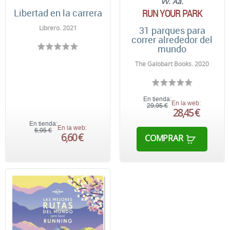
Vv. Aa.
RUN YOUR PARK
Libertad en la carrera
Librero. 2021
31 parques para
correr alrededor del
mundo
The Galobart Books. 2020
En tienda:
En la web:
29,95 €
28,45 €
En tienda:
En la web:
6,95 €
6,60 €
COMPRAR