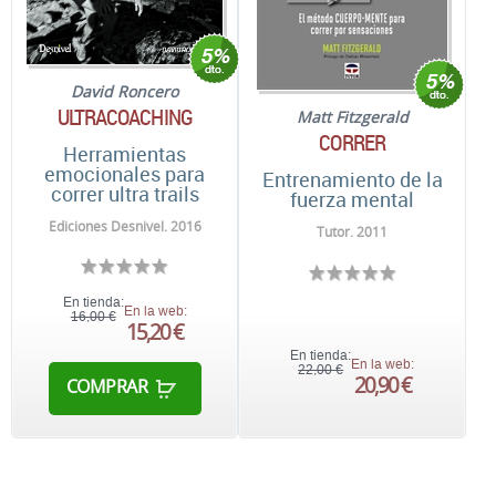
David Roncero
ULTRACOACHING
Matt Fitzgerald
CORRER
Herramientas
emocionales para
Entrenamiento de la
correr ultra trails
fuerza mental
Ediciones Desnivel. 2016
Tutor. 2011
En tienda:
En la web:
16,00 €
15,20 €
En tienda:
En la web:
22,00 €
20,90 €
COMPRAR