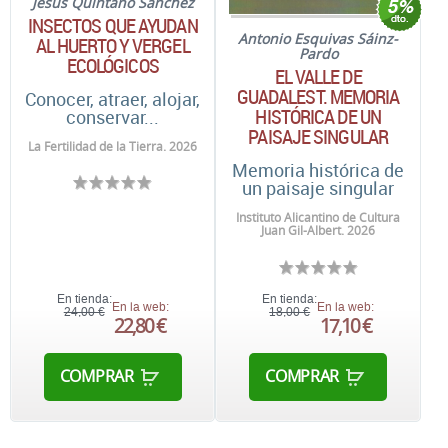
Jesús Quintano Sánchez
INSECTOS QUE AYUDAN
Antonio Esquivas Sáinz-
AL HUERTO Y VERGEL
Pardo
ECOLÓGICOS
EL VALLE DE
GUADALEST. MEMORIA
Conocer, atraer, alojar,
HISTÓRICA DE UN
conservar...
PAISAJE SINGULAR
La Fertilidad de la Tierra. 2026
Memoria histórica de
un paisaje singular
Instituto Alicantino de Cultura
Juan Gil-Albert. 2026
En tienda:
En tienda:
En la web:
En la web:
24,00 €
18,00 €
22,80 €
17,10 €
COMPRAR
COMPRAR