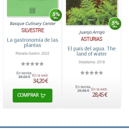
Basque Culinary Center
SILVESTRE
Juanjo Arrojo
ASTURIAS
La gastronomía de las
plantas
El país del agua. The
land of water
Planeta Gastro. 2022
Delallama. 2018
En tienda:
En la web:
36,00 €
34,20 €
En tienda:
En la web:
29,95 €
28,45 €
COMPRAR