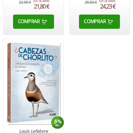
En la web:
En la web:
22,95 €
25,50 €
21,80 €
24,23 €
COMPRAR
COMPRAR
Louis Lefebvre