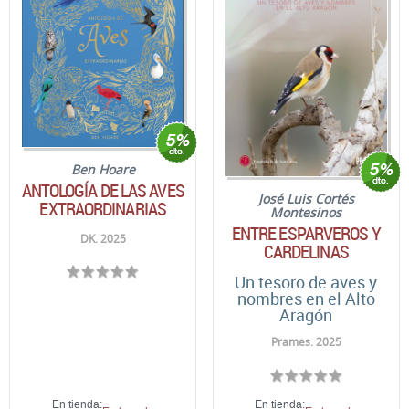
Ben Hoare
ANTOLOGÍA DE LAS AVES
José Luis Cortés
EXTRAORDINARIAS
Montesinos
ENTRE ESPARVEROS Y
DK. 2025
CARDELINAS
Un tesoro de aves y
nombres en el Alto
Aragón
Prames. 2025
En tienda:
En tienda: