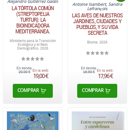
Alejandro Gutiérrez Galán
Antoine Isambert
;
Sandra
LA TÓRTOLA COMÚN
Lefrançois
(STREPTOPELIA
LAS AVES DE NUESTROS
TURTUR): LA
JARDINES, CIUDADES Y
BIOINDICADORA
PUEBLOS, Y SU VIDA
MEDITERRÁNEA.
SECRETA
Ministerio para la Transición
Blume. 2026
Ecológica y el Reto
Demográfico. 2026
En tienda:
En tienda:
En la web:
En la web:
20,00 €
18,90 €
19,00 €
17,96 €
COMPRAR
COMPRAR