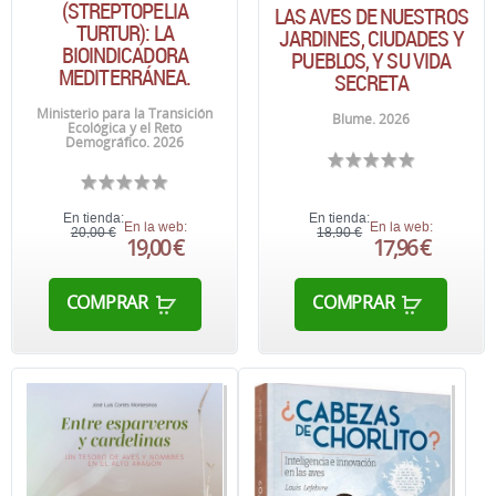
(STREPTOPELIA
LAS AVES DE NUESTROS
TURTUR): LA
JARDINES, CIUDADES Y
BIOINDICADORA
PUEBLOS, Y SU VIDA
MEDITERRÁNEA.
SECRETA
Ministerio para la Transición
Blume. 2026
Ecológica y el Reto
Demográfico. 2026
En tienda:
En tienda:
En la web:
En la web:
20,00 €
18,90 €
19,00 €
17,96 €
COMPRAR
COMPRAR