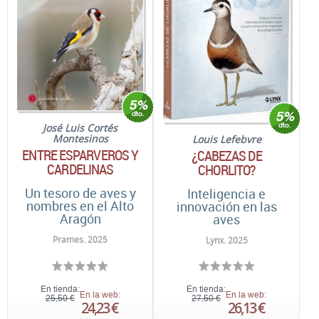
José Luis Cortés
Montesinos
Louis Lefebvre
ENTRE ESPARVEROS Y
¿CABEZAS DE
CARDELINAS
CHORLITO?
Un tesoro de aves y
Inteligencia e
nombres en el Alto
innovación en las
Aragón
aves
Prames. 2025
Lynx. 2025
En tienda:
En tienda:
En la web:
En la web:
25,50 €
27,50 €
24,23 €
26,13 €