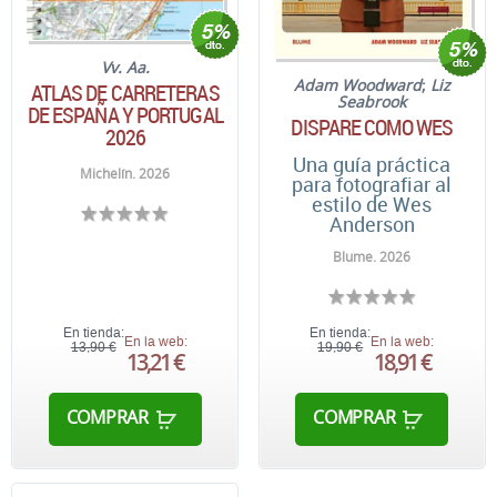
Vv. Aa.
Adam Woodward
;
Liz
ATLAS DE CARRETERAS
Seabrook
DE ESPAÑA Y PORTUGAL
DISPARE COMO WES
2026
Una guía práctica
Michelín. 2026
para fotografiar al
estilo de Wes
Anderson
Blume. 2026
En tienda:
En tienda:
En la web:
En la web:
13,90 €
19,90 €
13,21 €
18,91 €
COMPRAR
COMPRAR