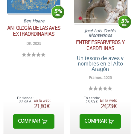
Ben Hoare
ANTOLOGÍA DE LAS AVES
José Luis Cortés
EXTRAORDINARIAS
Montesinos
ENTRE ESPARVEROS Y
DK. 2025
CARDELINAS
Un tesoro de aves y
nombres en el Alto
Aragón
Prames. 2025
En tienda:
En tienda:
En la web:
En la web:
22,95 €
25,50 €
21,80 €
24,23 €
COMPRAR
COMPRAR