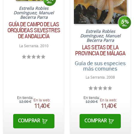
Estrella Robles
Domínguez
;
Manuel
Becerra Parra
GUÍA DE CAMPO DE LAS
ORQUÍDEAS SILVESTRES
Estrella Robles
DE ANDALUCÍA
Domínguez
;
Manuel
Becerra Parra
LAS SETAS DE LA
La Serranía. 2010
PROVINCIA DE MÁLAGA
Guía de sus especies
más comunes
La Serranía. 2008
En tienda:
En tienda:
En la web:
En la web:
12,00 €
12,00 €
11,40 €
11,40 €
COMPRAR
COMPRAR