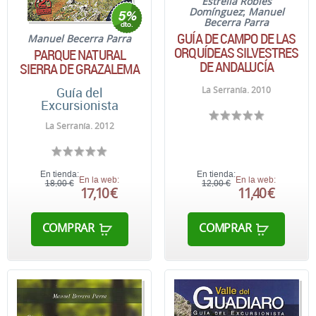
Estrella Robles
Domínguez
;
Manuel
Becerra Parra
GUÍA DE CAMPO DE LAS
Manuel Becerra Parra
ORQUÍDEAS SILVESTRES
PARQUE NATURAL
DE ANDALUCÍA
SIERRA DE GRAZALEMA
Guía del
La Serranía. 2010
Excursionista
La Serranía. 2012
En tienda:
En tienda:
En la web:
En la web:
18,00 €
12,00 €
17,10 €
11,40 €
COMPRAR
COMPRAR