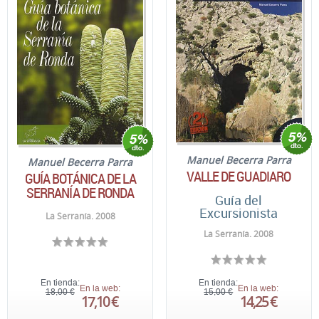
Manuel Becerra Parra
Manuel Becerra Parra
VALLE DE GUADIARO
GUÍA BOTÁNICA DE LA
SERRANÍA DE RONDA
Guía del
Excursionista
La Serranía. 2008
La Serranía. 2008
En tienda:
En tienda:
En la web:
En la web:
18,00 €
15,00 €
17,10 €
14,25 €