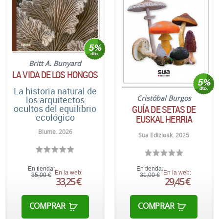
Britt A. Bunyard
LA VIDA DE LOS HONGOS
La historia natural de
Cristóbal Burgos
los arquitectos
GUÍA DE SETAS DE
ocultos del equilibrio
ecológico
EUSKAL HERRIA
Blume. 2026
Sua Edizioak. 2025
En tienda:
En tienda:
En la web:
En la web:
35,00 €
31,00 €
33,25 €
29,45 €
COMPRAR
COMPRAR