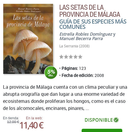
LAS SETAS DE LA
PROVINCIA DE MÁLAGA
GUÍA DE SUS ESPECIES MÁS
COMUNES
Estrella Robles Domínguez
y
Manuel Becerra Parra
La Serranía (2008)
Páginas:
123
Fecha de edición:
2008
La provincia de Málaga cuenta con un clima peculiar y una
abrupta orografía que dan lugar a una enorme variedad de
ecosistemas donde proliferan los hongos, como es el caso
de los alcornocales, encinares, pinares, ...
En tienda:
En la web:
DISPONIBLE
11,40 €
12,00 €