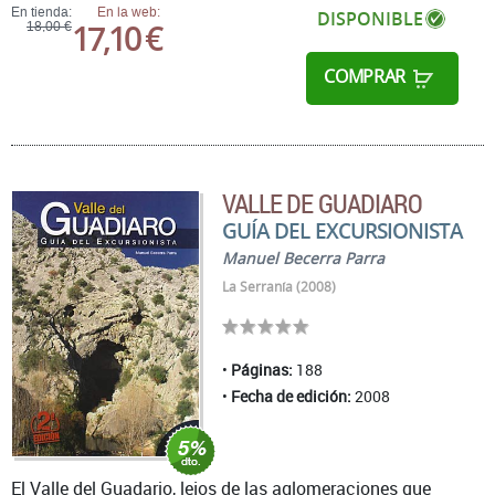
En tienda:
En la web:
DISPONIBLE
17,10 €
18,00 €
COMPRAR
VALLE DE GUADIARO
GUÍA DEL EXCURSIONISTA
Manuel Becerra Parra
La Serranía (2008)
Páginas:
188
Fecha de edición:
2008
El Valle del Guadario, lejos de las aglomeraciones que