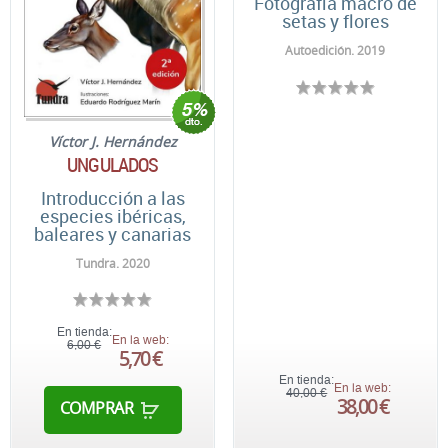
Fotografía macro de
setas y flores
Autoedición. 2019
Víctor J. Hernández
UNGULADOS
Introducción a las
especies ibéricas,
baleares y canarias
Tundra. 2020
En tienda:
En la web:
6,00 €
5,70 €
En tienda:
En la web:
40,00 €
38,00 €
COMPRAR