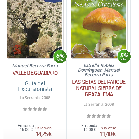
Estrella Robles
Manuel Becerra Parra
Domínguez
;
Manuel
VALLE DE GUADIARO
Becerra Parra
LAS SETAS DEL PARQUE
Guía del
NATURAL SIERRA DE
Excursionista
GRAZALEMA
La Serranía. 2008
La Serranía. 2008
En tienda:
En tienda:
En la web:
En la web:
15,00 €
12,00 €
14,25 €
11,40 €