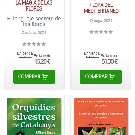
LA MAGIA DE LAS
FLORA DEL
FLORES
MEDITERRANEO
El lenguaje secreto de
Omega. 2024
las flores
Obelisco. 2025
En tienda:
En tienda:
En la web:
En la web:
16,00 €
54,00 €
15,20 €
51,30 €
COMPRAR
COMPRAR