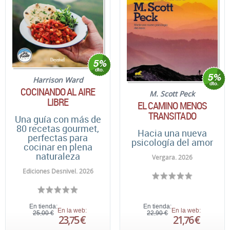
Harrison Ward
COCINANDO AL AIRE
M. Scott Peck
LIBRE
EL CAMINO MENOS
TRANSITADO
Una guía con más de
80 recetas gourmet,
Hacia una nueva
perfectas para
psicología del amor
cocinar en plena
naturaleza
Vergara. 2026
Ediciones Desnivel. 2026
En tienda:
En tienda:
En la web:
En la web:
25,00 €
22,90 €
23,75 €
21,76 €