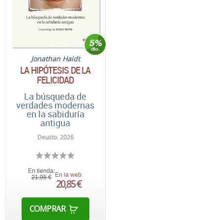
Jonathan Haidt
LA HIPÓTESIS DE LA
FELICIDAD
La búsqueda de
verdades modernas
en la sabiduría
antigua
Deusto. 2026
En tienda:
En la web:
21,95 €
20,85 €
COMPRAR