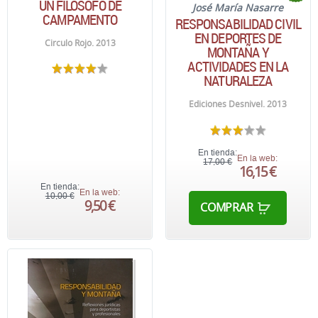
UN FILÓSOFO DE
José María Nasarre
CAMPAMENTO
RESPONSABILIDAD CIVIL
EN DEPORTES DE
Circulo Rojo. 2013
MONTAÑA Y
ACTIVIDADES EN LA
NATURALEZA
Ediciones Desnivel. 2013
En tienda:
En la web:
17,00 €
16,15 €
En tienda:
En la web:
10,00 €
9,50 €
COMPRAR