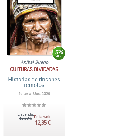
Aníbal Bueno
CULTURAS OLVIDADAS
Historias de rincones
remotos
Editorial Uoc. 2020
En tienda:
En la web:
13,00 €
12,35 €