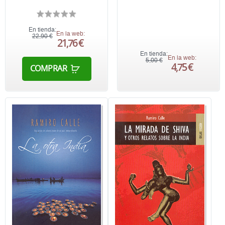
En tienda:
En la web:
22,90 €
21,76 €
En tienda:
En la web:
5,00 €
4,75 €
COMPRAR