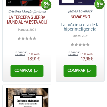
James Lovelock
Cristina Martín Jiménez
NOVACENO
LA TERCERA GUERRA
MUNDIAL YA ESTÁ AQUÍ
La próxima era de la
hiperinteligencia
Planeta. 2021
Paidós. 2021
En tienda:
En tienda:
En la web:
En la web:
19,90 €
18,90 €
18,91 €
17,96 €
COMPRAR
COMPRAR