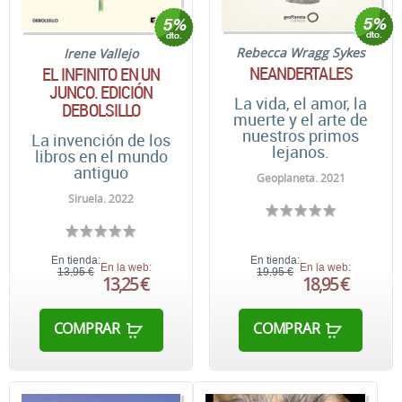
Rebecca Wragg Sykes
Irene Vallejo
NEANDERTALES
EL INFINITO EN UN
JUNCO. EDICIÓN
La vida, el amor, la
DEBOLSILLO
muerte y el arte de
nuestros primos
La invención de los
lejanos.
libros en el mundo
antiguo
Geoplaneta. 2021
Siruela. 2022
En tienda:
En tienda:
En la web:
En la web:
13,95 €
19,95 €
13,25 €
18,95 €
COMPRAR
COMPRAR