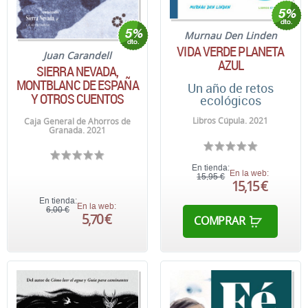
Murnau Den Linden
VIDA VERDE PLANETA
Juan Carandell
AZUL
SIERRA NEVADA,
MONTBLANC DE ESPAÑA
Un año de retos
Y OTROS CUENTOS
ecológicos
Libros Cúpula. 2021
Caja General de Ahorros de
Granada. 2021
En tienda:
En la web:
15,95 €
15,15 €
En tienda:
En la web:
6,00 €
5,70 €
COMPRAR