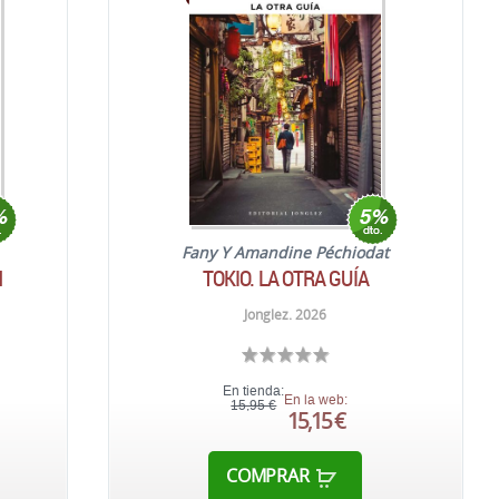
Fany Y Amandine Péchiodat
N
TOKIO. LA OTRA GUÍA
Jonglez. 2026
En tienda:
En la web:
15,95 €
15,15 €
COMPRAR