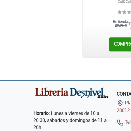
Col&Col
En tienda:
E
20,95 €
COMPR
CONT
Pla
28012 
Horario:
Lunes a viernes de 10 a
20:30, sábados y domingos de 11 a
Tel
20h.