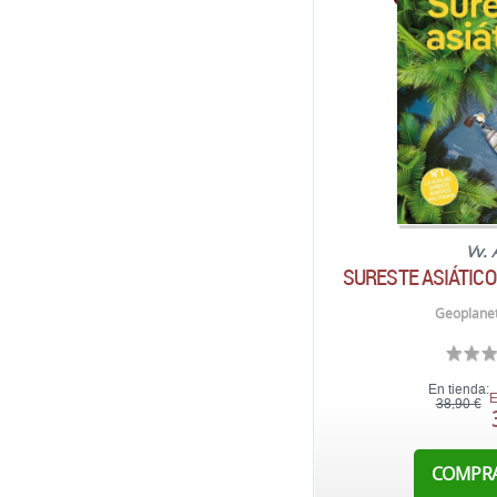
Vv. 
SURESTE ASIÁTICO
Geoplanet
En tienda:
E
38,90 €
COMPR