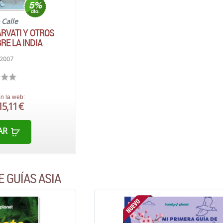
 Calle
ARVATI Y OTROS
RE LA INDIA
 2007
n la web:
15,11 €
AR
E GUÍAS ASIA