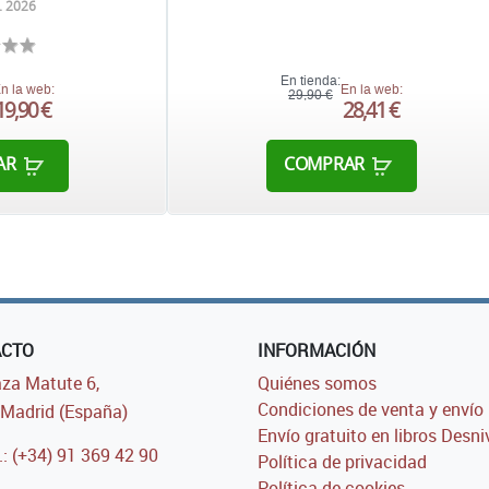
. 2026
En tienda:
n la web:
En la web:
29,90 €
19,90 €
28,41 €
AR
COMPRAR
ACTO
INFORMACIÓN
za Matute 6,
Quiénes somos
Condiciones de venta y envío
Madrid (España)
Envío gratuito en libros Desni
.: (+34) 91 369 42 90
Política de privacidad
Política de cookies