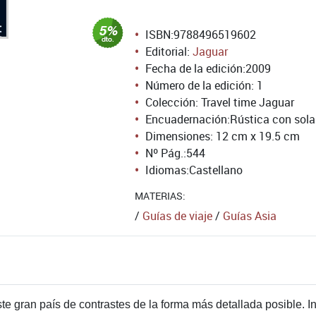
ISBN:
9788496519602
Editorial:
Jaguar
Fecha de la edición:
2009
Número de la edición:
1
Colección: Travel time Jaguar
Encuadernación:
Rústica con sol
Dimensiones: 12 cm x 19.5 cm
Nº Pág.:
544
Idiomas:
Castellano
MATERIAS:
/
Guías de viaje
/
Guías Asia
te gran país de contrastes de la forma más detallada posible. I