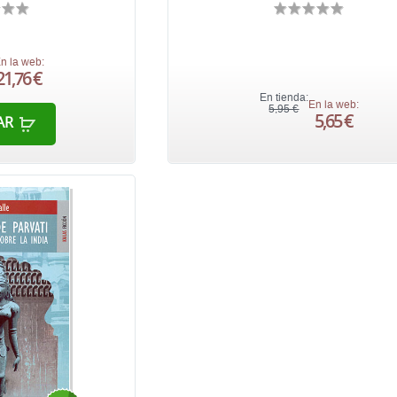
n la web:
21,76 €
En tienda:
En la web:
5,95 €
5,65 €
AR