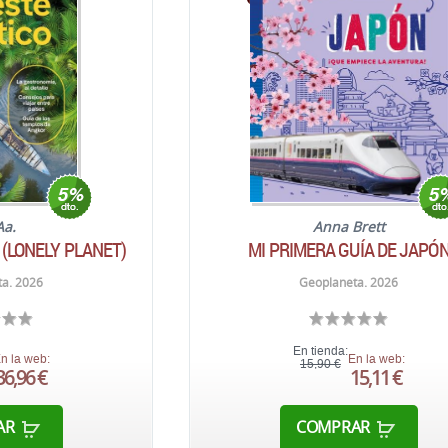
Aa.
Anna Brett
 (LONELY PLANET)
MI PRIMERA GUÍA DE JAPÓ
a. 2026
Geoplaneta. 2026
En tienda:
n la web:
En la web:
15,90 €
36,96 €
15,11 €
AR
COMPRAR