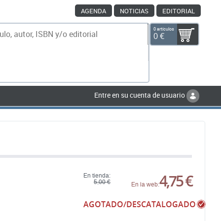
AGENDA
NOTICIAS
EDITORIAL
0 artículos
0 €
scar
Entre en su cuenta de usuario
4,75 €
En tienda:
5,00 €
En la web:
AGOTADO/DESCATALOGADO