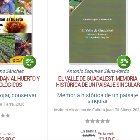
ano Sánchez
Antonio Esquivas Sáinz-Pardo
DAN AL HUERTO Y
EL VALLE DE GUADALEST. MEMORIA
OLÓGICOS
HISTÓRICA DE UN PAISAJE SINGULAR
ojar, conservar...
Memoria histórica de un paisaje
singular
la Tierra. 2026
Instituto Alicantino de Cultura Juan Gil-Albert. 20
En tienda:
n la web:
En la web:
18,00 €
22,80 €
17,10 €