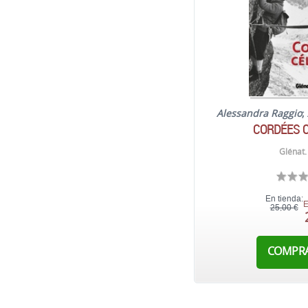
Alessandra Raggio
;
CORDÉES 
Glénat.
En tienda:
E
25,00 €
COMPR