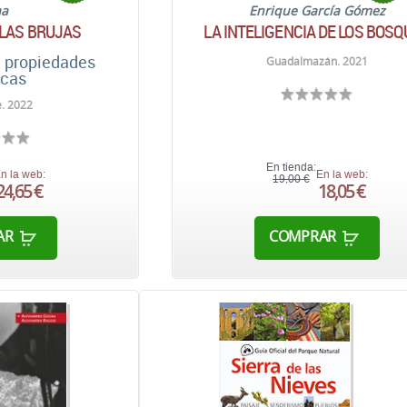
aa
Enrique García Gómez
 LAS BRUJAS
LA INTELIGENCIA DE LOS BOS
n propiedades
Guadalmazán. 2021
cas
. 2022
En tienda:
n la web:
En la web:
19,00 €
24,65 €
18,05 €
AR
COMPRAR