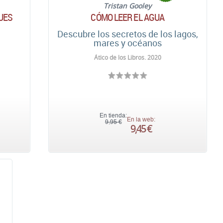
Tristan Gooley
QUES
CÓMO LEER EL AGUA
Descubre los secretos de los lagos,
mares y océanos
Ático de los Libros. 2020
En tienda:
En la web:
9,95 €
9,45 €