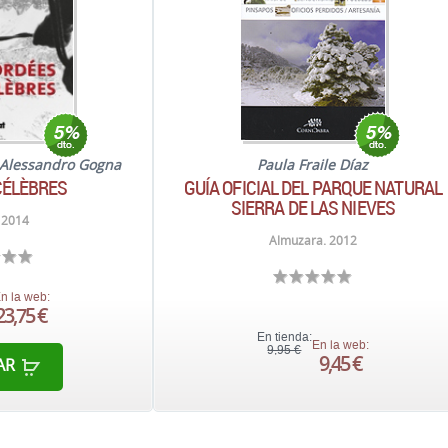
Alessandro Gogna
Paula Fraile Díaz
CÉLÈBRES
GUÍA OFICIAL DEL PARQUE NATURAL
SIERRA DE LAS NIEVES
 2014
Almuzara. 2012
n la web:
23,75 €
En tienda:
En la web:
9,95 €
9,45 €
AR