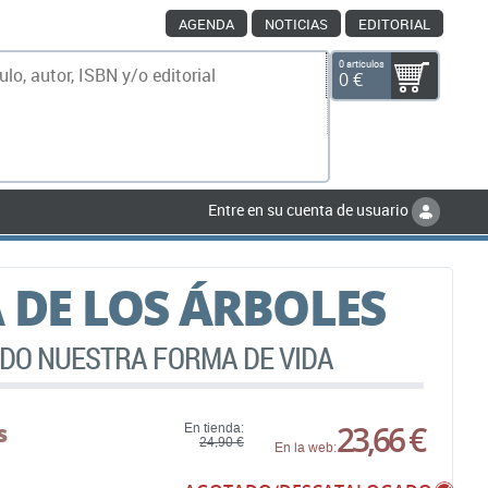
AGENDA
NOTICIAS
EDITORIAL
0 artículos
0 €
scar
Entre en su cuenta de usuario
A DE LOS ÁRBOLES
DO NUESTRA FORMA DE VIDA
s
23,66 €
En tienda:
24,90 €
En la web: