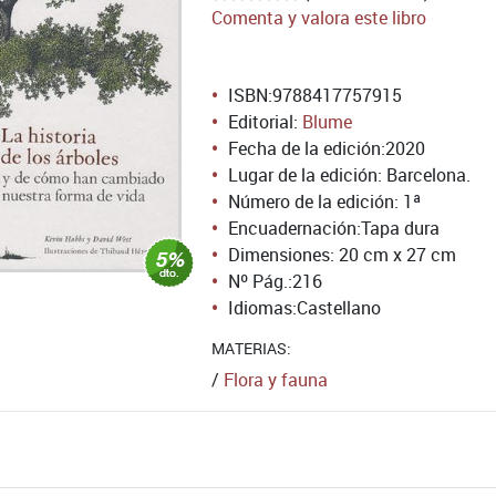
Comenta y valora este libro
ISBN:
9788417757915
Editorial:
Blume
Fecha de la edición:
2020
Lugar de la edición: Barcelona.
Número de la edición:
1ª
Encuadernación:
Tapa dura
Dimensiones: 20 cm x 27 cm
Nº Pág.:
216
Idiomas:
Castellano
MATERIAS:
/
Flora y fauna