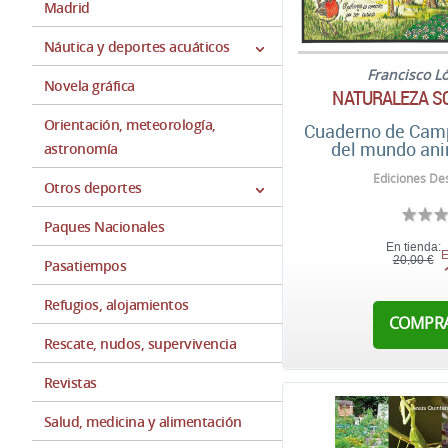
Madrid
Náutica y deportes acuáticos
Francisco L
Novela gráfica
NATURALEZA S
Orientación, meteorología,
Cuaderno de Camp
del mundo ani
astronomía
Ediciones Des
Otros deportes
Paques Nacionales
En tienda:
E
20,00 €
Pasatiempos
Refugios, alojamientos
COMPR
Rescate, nudos, supervivencia
Revistas
Salud, medicina y alimentación