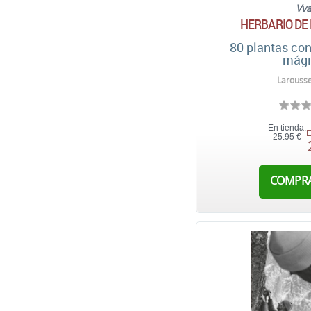
Vv
HERBARIO DE
80 plantas co
mági
Larousse
En tienda:
E
25,95 €
COMPR