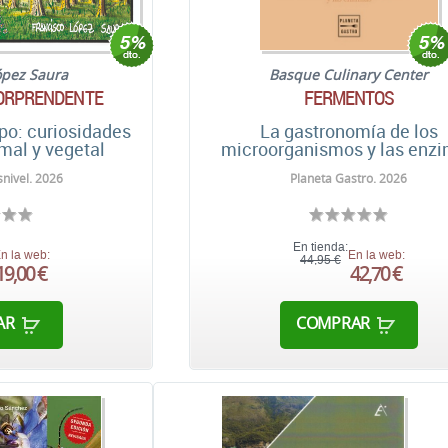
ópez Saura
Basque Culinary Center
ORPRENDENTE
FERMENTOS
o: curiosidades
La gastronomía de los
mal y vegetal
microorganismos y las enz
nivel. 2026
Planeta Gastro. 2026
En tienda:
n la web:
En la web:
44,95 €
19,00 €
42,70 €
AR
COMPRAR