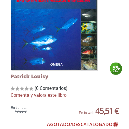
Patrick Louisy
(0 Comentarios)
Comenta y valora este libro
45,51 €
En tienda:
47,90 €
En la web:
AGOTADO/DESCATALOGADO