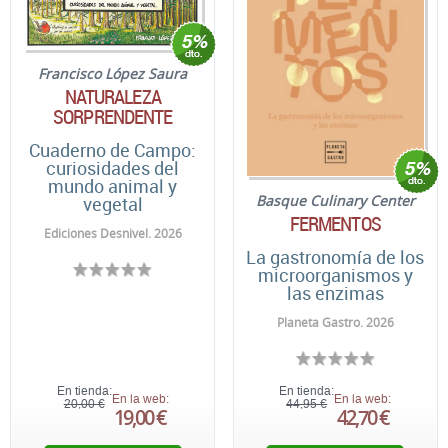
Francisco López Saura
NATURALEZA
SORPRENDENTE
Cuaderno de Campo:
curiosidades del
mundo animal y
Basque Culinary Center
vegetal
FERMENTOS
Ediciones Desnivel. 2026
La gastronomía de los
microorganismos y
las enzimas
Planeta Gastro. 2026
En tienda:
En tienda:
En la web:
En la web:
20,00 €
44,95 €
19,00 €
42,70 €