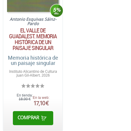
Antonio Esquivas Sáinz-
Pardo
EL VALLE DE
GUADALEST. MEMORIA
HISTÓRICA DE UN
PAISAJE SINGULAR
Memoria histórica de
un paisaje singular
Instituto Alicantino de Cultura
Juan Gil-Albert. 2026
En tienda:
En la web:
18,00 €
17,10 €
COMPRAR