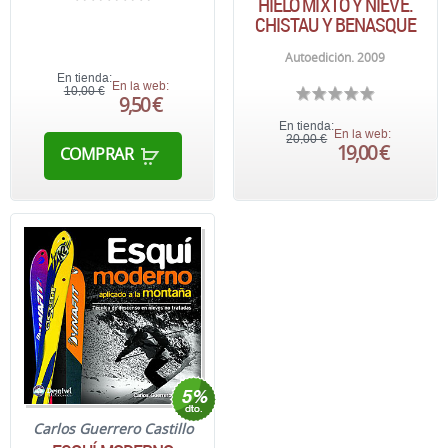
HIELO MIXTO Y NIEVE.
CHISTAU Y BENASQUE
Autoedición. 2009
En tienda:
En la web:
10,00 €
9,50 €
En tienda:
En la web:
20,00 €
19,00 €
COMPRAR
Carlos Guerrero Castillo