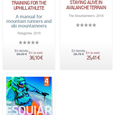
STAYING ALIVE IN
TRAINING FOR THE
AVALANCHE TERRAIN
UPHILL ATHLETE
A manual for
The Mountaineers. 2018
mountain runners and
ski mountaineers
Patagonia. 2019
En tienda:
En tienda:
En la web:
En la web:
38,00 €
26,75 €
36,10 €
25,41 €