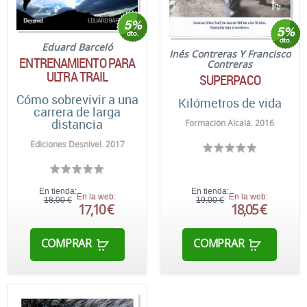
Eduard Barceló
Inés Contreras Y Francisco
ENTRENAMIENTO PARA
Contreras
ULTRA TRAIL
SUPERPACO
Cómo sobrevivir a una
Kilómetros de vida
carrera de larga
distancia
Formación Alcalá. 2016
Ediciones Desnivel. 2017
En tienda:
En tienda:
En la web:
En la web:
18,00 €
19,00 €
17,10 €
18,05 €
COMPRAR
COMPRAR