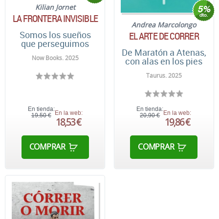
Kilian Jornet
LA FRONTERA INVISIBLE
Andrea Marcolongo
Somos los sueños
EL ARTE DE CORRER
que perseguimos
De Maratón a Atenas,
Now Books. 2025
con alas en los pies
Taurus. 2025
En tienda:
En tienda:
En la web:
En la web:
19,50 €
20,90 €
18,53 €
19,86 €
COMPRAR
COMPRAR