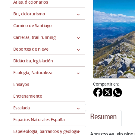
Atlas, diccionarios
Btt, cicloturismo
Camino de Santiago
Carreras, trail running
Deportes de nieve
Didáctica, legislación
Ecología, Naturaleza
Compartir en:
Ensayos
Entrenamiento
Escalada
Resumen
Espacios Naturales España
Espeleología, barrancos y geología
Abruzzo es, sin ning