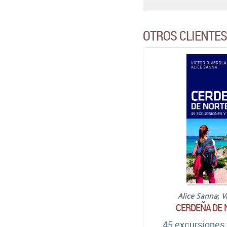
OTROS CLIENTE
Alice Sanna
;
V
CERDEÑA DE 
45 excursiones