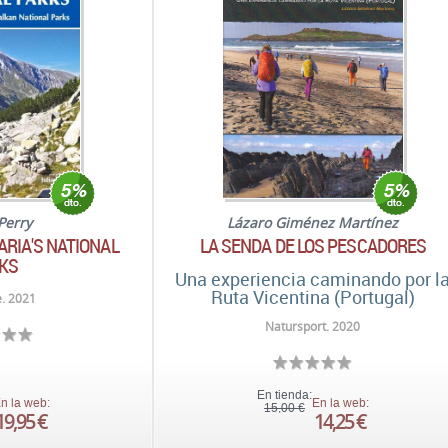
 Perry
Lázaro Giménez Martínez
ARIA'S NATIONAL
LA SENDA DE LOS PESCADORES
KS
Una experiencia caminando por l
Ruta Vicentina (Portugal)
. 2021
Natursport. 2020
En tienda:
n la web:
En la web:
15,00 €
19,95 €
14,25 €