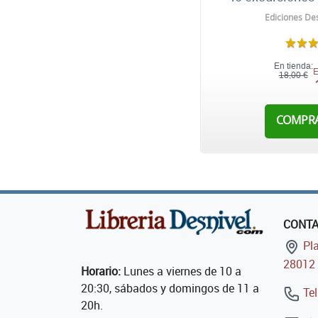
Ediciones Des
En tienda:
E
18,00 €
COMPR
CONT
Pla
28012 
Horario:
Lunes a viernes de 10 a
20:30, sábados y domingos de 11 a
Tel
20h.