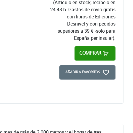
(Artículo en stock, recíbelo en
24-48 h. Gastos de envío gratis
con libros de Ediciones
Desnivel y con pedidos
superiores a 39 € -solo para
España peninsular).
COMPRAR
AÑADIR A FAVORITOS
 cimas de más de 2.000 metros y el hogar de tres