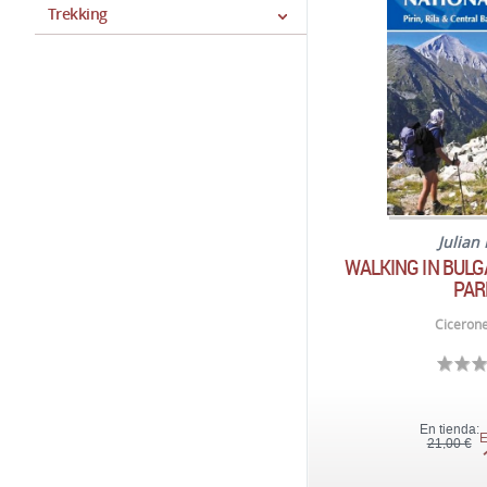
Trekking
Julian
WALKING IN BULG
PAR
Cicerone
En tienda:
E
21,00 €