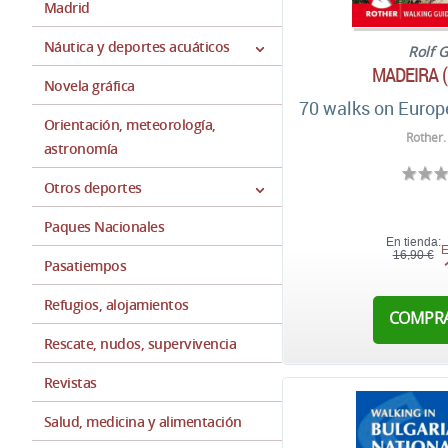
Madrid
Náutica y deportes acuáticos
Rolf 
MADEIRA 
Novela gráfica
70 walks on Europe
Orientación, meteorología,
Rother.
astronomía
Otros deportes
Paques Nacionales
En tienda:
E
16,90 €
Pasatiempos
Refugios, alojamientos
COMPR
Rescate, nudos, supervivencia
Revistas
Salud, medicina y alimentación