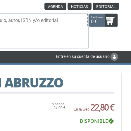
AGENDA
NOTICIAS
EDITORIAL
0 artículos
0 €
scar
Entre en su cuenta de usuario
N ABRUZZO
22,80 €
En tienda:
24,00 €
En la web:
DISPONIBLE