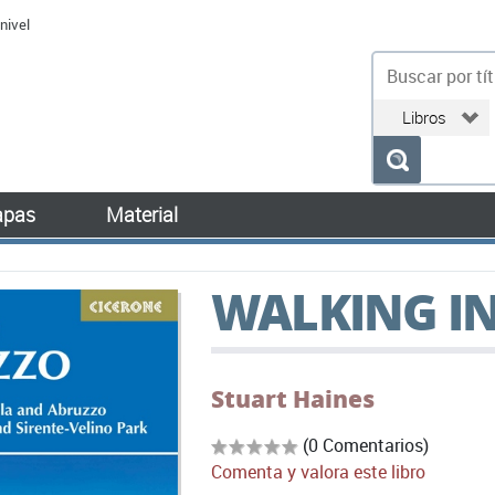
nivel
bu
pas
Material
WALKING I
Stuart Haines
(0 Comentarios)
Comenta y valora este libro