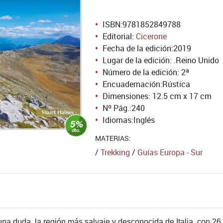
ISBN:
9781852849788
Editorial:
Cicerone
Fecha de la edición:
2019
Lugar de la edición: .Reino Unido
Número de la edición:
2ª
Encuadernación:
Rústica
Dimensiones: 12.5 cm x 17 cm
Nº Pág.:
240
Idiomas:
Inglés
MATERIAS:
/
Trekking
/
Guías Europa - Sur
una duda, la región más salvaje y desconocida de Italia, con 26