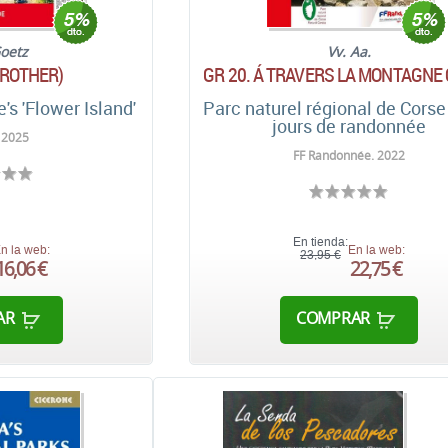
Goetz
Vv. Aa.
(ROTHER)
GR 20. Á TRAVERS LA MONTAGNE
's 'Flower Island'
Parc naturel régional de Corse
jours de randonnée
 2025
FF Randonnée. 2022
En tienda:
n la web:
En la web:
23,95 €
16,06 €
22,75 €
AR
COMPRAR