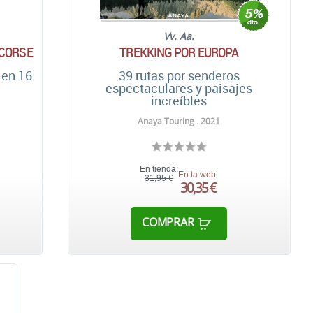
Vv. Aa.
 CORSE
TREKKING POR EUROPA
 en 16
39 rutas por senderos
espectaculares y paisajes
increíbles
Anaya Touring . 2021
En tienda:
En la web:
31,95 €
30,35 €
COMPRAR