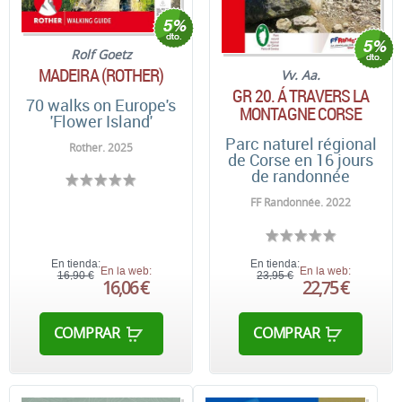
Rolf Goetz
MADEIRA (ROTHER)
Vv. Aa.
GR 20. Á TRAVERS LA
70 walks on Europe's
MONTAGNE CORSE
'Flower Island'
Parc naturel régional
Rother. 2025
de Corse en 16 jours
de randonnée
FF Randonnée. 2022
En tienda:
En tienda:
En la web:
En la web:
16,90 €
23,95 €
16,06 €
22,75 €
COMPRAR
COMPRAR