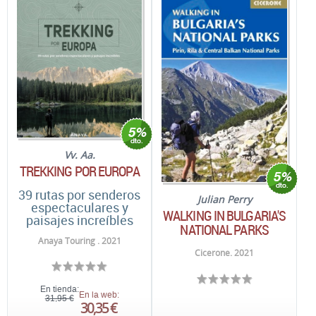
Vv. Aa.
TREKKING POR EUROPA
39 rutas por senderos
Julian Perry
espectaculares y
WALKING IN BULGARIA'S
paisajes increíbles
NATIONAL PARKS
Anaya Touring . 2021
Cicerone. 2021
En tienda:
En la web:
31,95 €
30,35 €