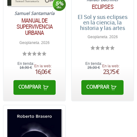
ECLIPSES
Samuel Santamaría
El Sol y sus eclipses
MANUAL DE
en la ciencia, la
SUPERVIVENCIA
historia y las artes
URBANA
Geoplaneta. 2026
Geoplaneta. 2026
En tienda:
En tienda:
En la web:
En la web:
16,90 €
25,00 €
16,06 €
23,75 €
COMPRAR
COMPRAR