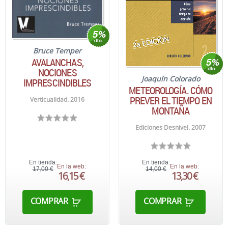
Bruce Temper
AVALANCHAS,
NOCIONES
Joaquín Colorado
IMPRESCINDIBLES
METEOROLOGÍA. CÓMO
PREVER EL TIEMPO EN
Verticualidad. 2016
MONTAÑA
Ediciones Desnivel. 2007
En tienda:
En tienda:
En la web:
En la web:
17,00 €
14,00 €
16,15 €
13,30 €
COMPRAR
COMPRAR