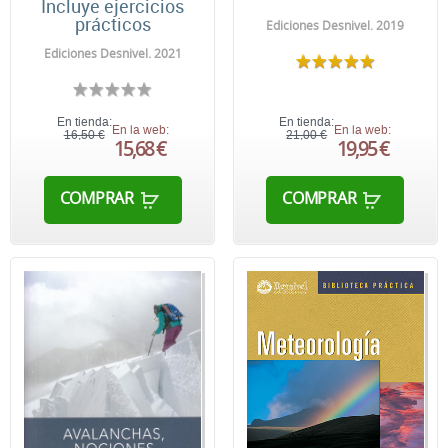
Incluye ejercicios
prácticos
Ediciones Desnivel. 2019
Ediciones Desnivel. 2021
En tienda:
En tienda:
En la web:
En la web:
16,50 €
21,00 €
15,68 €
19,95 €
COMPRAR
COMPRAR