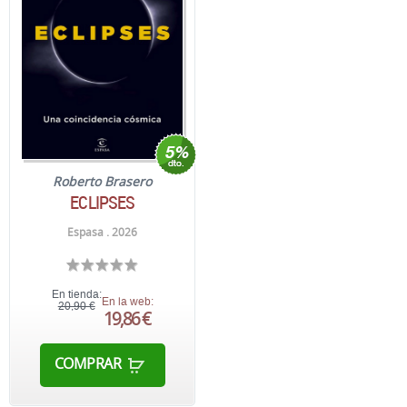
Roberto Brasero
ECLIPSES
Espasa . 2026
En tienda:
En la web:
20,90 €
19,86 €
COMPRAR