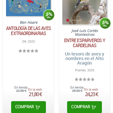
Ben Hoare
ANTOLOGÍA DE LAS AVES
José Luis Cortés
EXTRAORDINARIAS
Montesinos
ENTRE ESPARVEROS Y
DK. 2025
CARDELINAS
Un tesoro de aves y
nombres en el Alto
Aragón
Prames. 2025
En tienda:
En tienda:
En la web:
En la web:
22,95 €
25,50 €
21,80 €
24,23 €
COMPRAR
COMPRAR