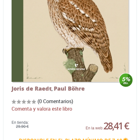
Joris de Raedt
Paul Böhre
,
(0 Comentarios)
Comenta y valora este libro
28,41 €
En tienda:
29,90 €
En la web: