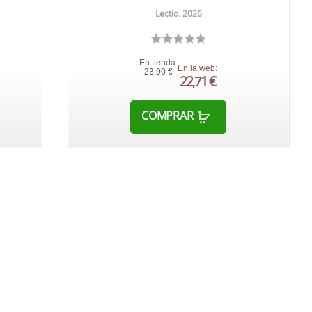
Lectio. 2026
En tienda:
En la web:
23,90 €
22,71 €
COMPRAR