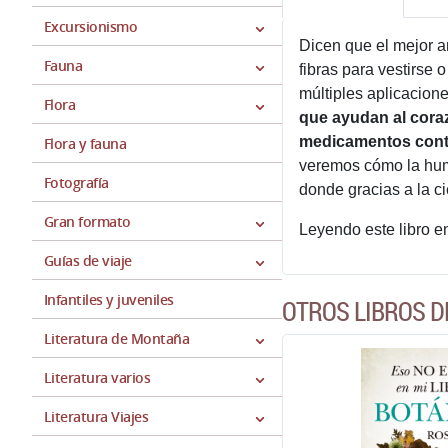
Excursionismo
Dicen que el mejor a
Fauna
fibras para vestirse
múltiples aplicacion
Flora
que ayudan al coraz
medicamentos contr
Flora y fauna
veremos cómo la huma
Fotografía
donde gracias a la c
Gran formato
Leyendo este libro e
Guías de viaje
Infantiles y juveniles
OTROS LIBROS D
Literatura de Montaña
Literatura varios
Literatura Viajes