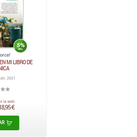
orcel
EN MI LIBRO DE
NICA
án. 2021
n la web:
18,95 €
AR