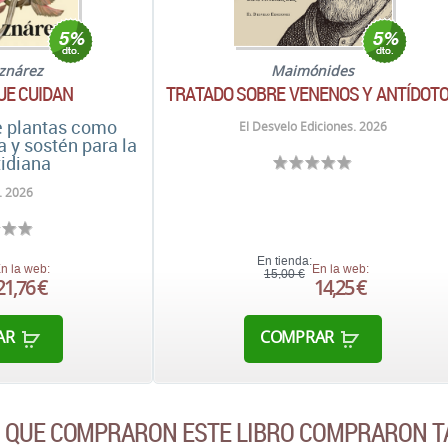
Aznárez
Maimónides
UE CUIDAN
TRATADO SOBRE VENENOS Y ANTÍDOT
e plantas como
El Desvelo Ediciones. 2026
 y sostén para la
tidiana
. 2026
En tienda:
n la web:
En la web:
15,00 €
21,76 €
14,25 €
AR
COMPRAR
S QUE COMPRARON ESTE LIBRO COMPRARON T