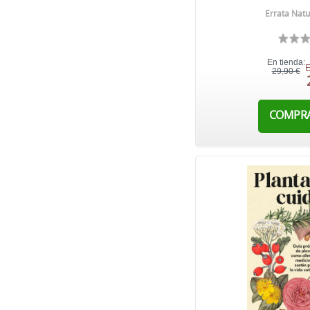
Errata Natu
En tienda:
E
29,90 €
COMPR