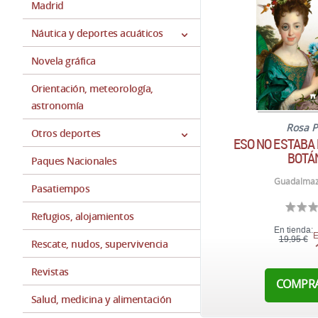
Madrid
Náutica y deportes acuáticos
Novela gráfica
Orientación, meteorología,
astronomía
Rosa P
Otros deportes
ESO NO ESTABA 
BOTÁ
Paques Nacionales
Guadalmaz
Pasatiempos
Refugios, alojamientos
En tienda:
E
19,95 €
Rescate, nudos, supervivencia
Revistas
COMPR
Salud, medicina y alimentación