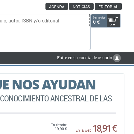
AGENDA
NOTICIAS
EDITORIAL
0 artículos
0 €
scar
Entre en su cuenta de usuario
UE NOS AYUDAN
L CONOCIMIENTO ANCESTRAL DE LAS
18,91 €
En tienda:
19,90 €
En la web: