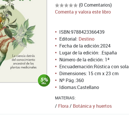
(0 Comentarios)
Comenta y valora este libro
ISBN:
9788423366439
Editorial:
Destino
Fecha de la edición:
2024
Lugar de la edición: .España
Número de la edición:
1ª
Encuadernación:
Rústica con sol
Dimensiones: 15 cm x 23 cm
Nº Pág.:
360
Idiomas:
Castellano
MATERIAS:
/
Flora
/
Botánica y huertos