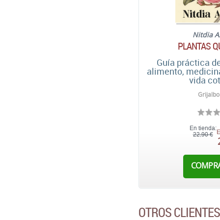
Nitdia 
PLANTAS Q
Guía práctica d
alimento, medicina
vida co
Grijalbo
En tienda:
E
22,90 €
COMPR
OTROS CLIENTE