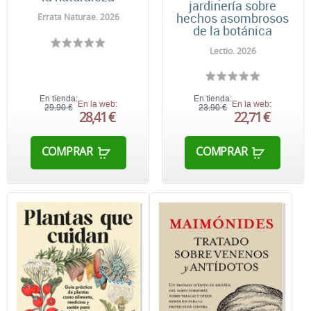
jardinería sobre
hechos asombrosos
Errata Naturae. 2026
de la botánica
Lectio. 2026
En tienda:
En tienda:
En la web:
En la web:
29,90 €
23,90 €
28,41 €
22,71 €
COMPRAR
COMPRAR