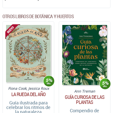
OTROS LIBROS DE BOTÁNICA Y HUERTOS
Fiona Cook
;
Jessica Roux
Ann Treman
LA RUEDA DEL AÑO
GUÍA CURIOSA DE LAS
PLANTAS
Guía ilustrada para
celebrar los ritmos de
Compendio de
la naturaleza