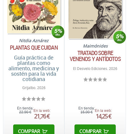
Nitdia Aznárez
Maimónides
PLANTAS QUE CUIDAN
TRATADO SOBRE
Guía práctica de
VENENOS Y ANTÍDOTOS
plantas como
alimento, medicina y
El Desvelo Ediciones. 2026
sostén para la vida
cotidiana
Grijalbo. 2026
En tienda:
En tienda:
En la web:
En la web:
22,90 €
15,00 €
21,76 €
14,25 €
COMPRAR
COMPRAR