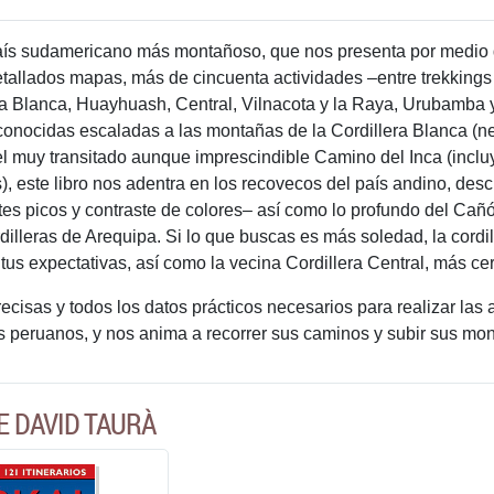
ís sudamericano más montañoso, que nos presenta por medio de
etallados mapas, más de cincuenta actividades –entre trekkings 
era Blanca, Huayhuash, Central, Vilnacota y la Raya, Urubamba
nocidas escaladas a las montañas de la Cordillera Blanca (ne
el muy transitado aunque imprescindible Camino del Inca (inclu
s), este libro nos adentra en los recovecos del país andino, de
es picos y contraste de colores– así como lo profundo del Cañón
illeras de Arequipa. Si lo que buscas es más soledad, la cordil
tus expectativas, así como la vecina Cordillera Central, más ce
cisas y todos los datos prácticos necesarios para realizar las 
s peruanos, y nos anima a recorrer sus caminos y subir sus mo
E DAVID TAURÀ