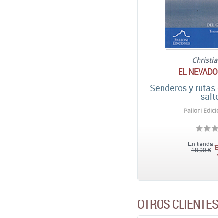
Christia
EL NEVADO
Senderos y rutas
salt
Palloni Edic
En tienda:
E
18,00 €
OTROS CLIENTE