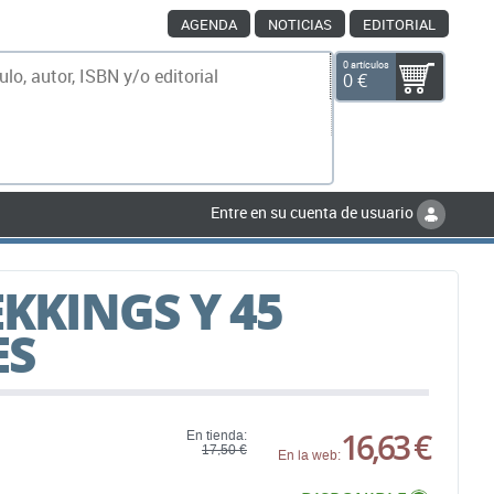
AGENDA
NOTICIAS
EDITORIAL
0 artículos
0 €
scar
Entre en su cuenta de usuario
EKKINGS Y 45
ES
16,63 €
En tienda:
17,50 €
En la web: