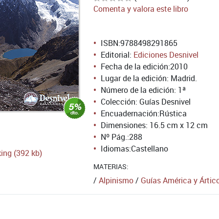
Comenta y valora este libro
ISBN:
9788498291865
Editorial:
Ediciones Desnivel
Fecha de la edición:
2010
Lugar de la edición: Madrid.
Número de la edición:
1ª
Colección: Guías Desnivel
Encuadernación:
Rústica
Dimensiones: 16.5 cm x 12 cm
Nº Pág.:
288
Idiomas:
Castellano
king (392 kb)
MATERIAS:
/
Alpinismo
/
Guías América y Ártic