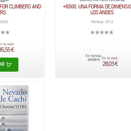
 FOR CLIMBERS AND
+6500. UNA FORMA DE DIMENS
ERS
LOS ANDES
 2020
Vertical. 2012
n la web:
45,55 €
En tienda:
En la web:
29,50 €
28,03 €
AR