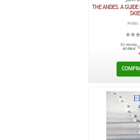
THE ANDES. A GUIDE
SKI
Andes.
En tienda:
E
47,95 €
COMPR