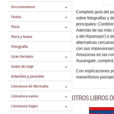
Excursionismo
Completa guía del pa
Fauna
sobre fotografías y d
principales: Cordill
Flora
Además de las más co
Flora y fauna
y del Alpamayo') o d
alternativas cercana
Fotografía
con sus impresionant
Amazonas en las cord
Gran formato
Ausangate, cumplirá 
Guías de viaje
Con explicaciones pre
Infantiles y juveniles
maravillosos paisaje
Literatura de Montaña
OTROS LIBROS D
Literatura varios
Literatura Viajes