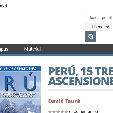
nivel
bu
pas
Material
PERÚ. 15 TR
ASCENSION
David Taurà
(0 Comentarios)