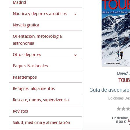
Madrid
Náutica y deportes acuáticos
Novela gráfica
Orientación, meteorología,
astronomía
Otros deportes
Paques Nacionales
David 
Pasatiempos
TOUB
Refugios, alojamientos
Guía de ascensio
Ediciones Des
Rescate, nudos, supervivencia
Revistas
En tienda:
E
Salud, medicina y alimentación
18,00 €