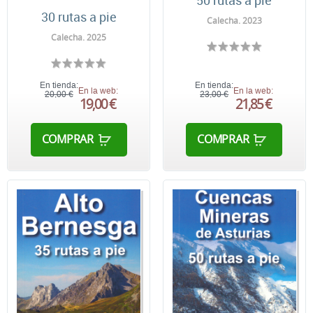
50 rutas a pie
30 rutas a pie
Calecha. 2023
Calecha. 2025
En tienda:
En tienda:
En la web:
En la web:
20,00 €
23,00 €
19,00 €
21,85 €
COMPRAR
COMPRAR