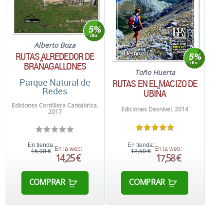
Alberto Boza
RUTAS ALREDEDOR DE
BRAÑAGALLONES
Toño Huerta
Parque Natural de
RUTAS EN EL MACIZO DE
Redes
UBIÑA
Ediciones Cordillera Cantábrica.
Ediciones Desnivel. 2014
2017
En tienda:
En tienda:
En la web:
En la web:
15,00 €
18,50 €
14,25 €
17,58 €
COMPRAR
COMPRAR