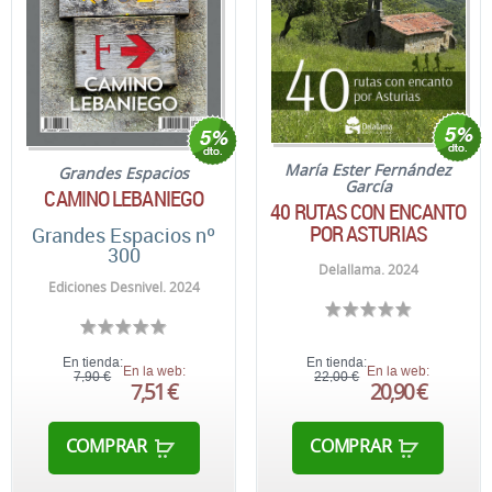
María Ester Fernández
Grandes Espacios
García
CAMINO LEBANIEGO
40 RUTAS CON ENCANTO
POR ASTURIAS
Grandes Espacios nº
300
Delallama. 2024
Ediciones Desnivel. 2024
En tienda:
En tienda:
En la web:
En la web:
7,90 €
22,00 €
7,51 €
20,90 €
COMPRAR
COMPRAR