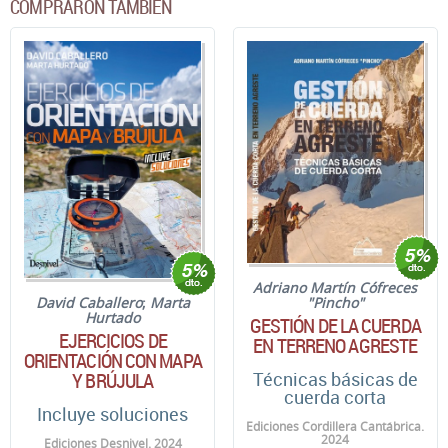
COMPRARON TAMBIÉN
Adriano Martín Cófreces
David Caballero
;
Marta
"Pincho"
Hurtado
GESTIÓN DE LA CUERDA
EJERCICIOS DE
EN TERRENO AGRESTE
ORIENTACIÓN CON MAPA
Y BRÚJULA
Técnicas básicas de
cuerda corta
Incluye soluciones
Ediciones Cordillera Cantábrica.
2024
Ediciones Desnivel. 2024