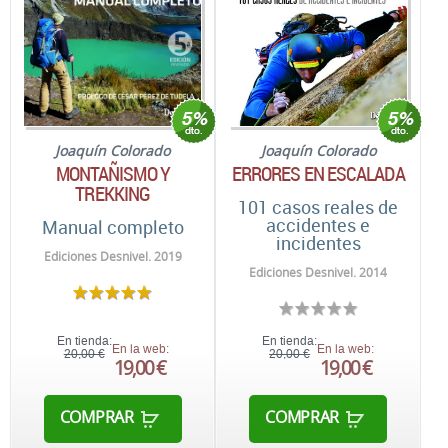
Joaquín Colorado
Joaquín Colorado
MONTAÑISMO Y
ERRORES EN ESCALADA
TREKKING
101 casos reales de
accidentes e
Manual completo
incidentes
Ediciones Desnivel. 2019
Ediciones Desnivel. 2014
En tienda:
En tienda:
En la web:
En la web:
20,00 €
20,00 €
19,00 €
19,00 €
COMPRAR
COMPRAR