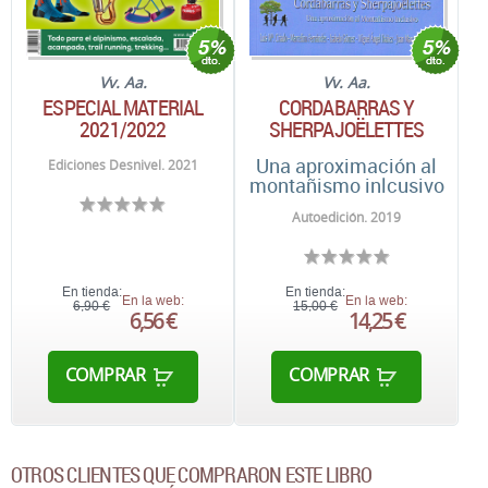
Vv. Aa.
Vv. Aa.
ESPECIAL MATERIAL
CORDABARRAS Y
2021/2022
SHERPAJOËLETTES
Una aproximación al
Ediciones Desnivel. 2021
montañismo inlcusivo
Autoedición. 2019
En tienda:
En tienda:
En la web:
En la web:
6,90 €
15,00 €
6,56 €
14,25 €
COMPRAR
COMPRAR
OTROS CLIENTES QUE COMPRARON ESTE LIBRO