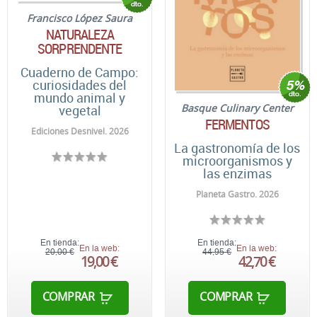
Francisco López Saura
NATURALEZA
SORPRENDENTE
Cuaderno de Campo:
curiosidades del
mundo animal y
Basque Culinary Center
vegetal
FERMENTOS
Ediciones Desnivel. 2026
La gastronomía de los
microorganismos y
las enzimas
Planeta Gastro. 2026
En tienda:
En tienda:
En la web:
En la web:
20,00 €
44,95 €
19,00 €
42,70 €
COMPRAR
COMPRAR