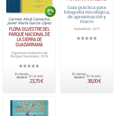
Guía práctica para
fotografía micológica,
de aproximación y
Carmen Allué Camacho
;
macro
Javier María García López
FLORA SILVESTRE DEL
Autoedición. 2015
PARQUE NACIONAL DE
LA SIERRA DE
GUADARRAMA
Organismo Autónomo de
Parques Nacionales. 2016
En tienda:
En tienda:
En la web:
En la web:
25,00 €
40,00 €
23,75 €
38,00 €