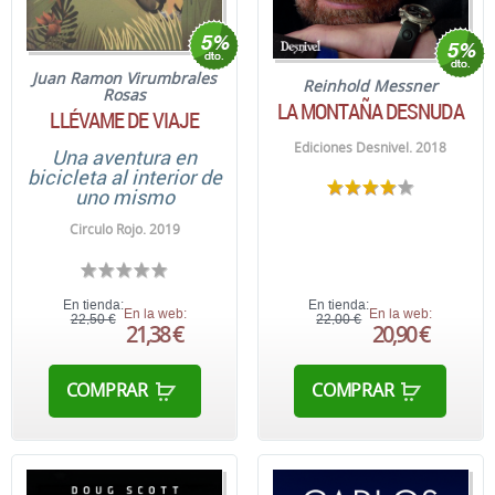
Juan Ramon Virumbrales
Reinhold Messner
Rosas
LA MONTAÑA DESNUDA
LLÉVAME DE VIAJE
Ediciones Desnivel. 2018
Una aventura en
bicicleta al interior de
uno mismo
Circulo Rojo. 2019
En tienda:
En tienda:
En la web:
En la web:
22,50 €
22,00 €
21,38 €
20,90 €
COMPRAR
COMPRAR