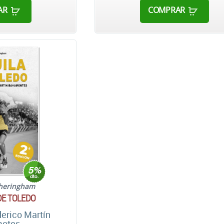
AR
COMPRAR
theringham
DE TOLEDO
derico Martín
otes