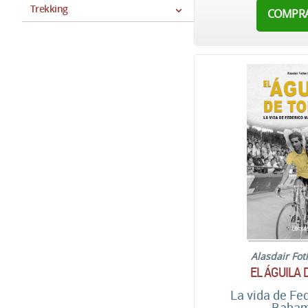
Trekking
COMPR
Alasdair Fo
EL ÁGUILA 
La vida de Fe
Baham