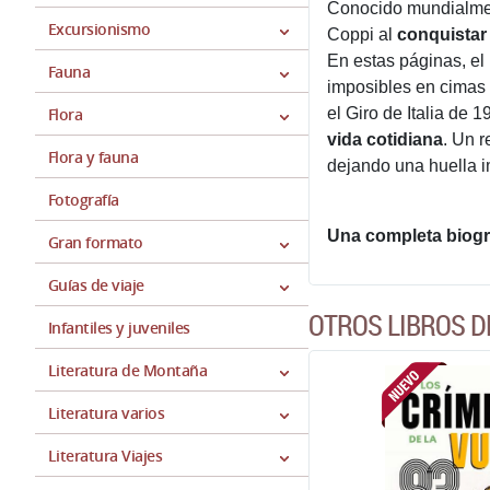
Conocido mundialment
Excursionismo
Coppi al
conquistar 
En estas páginas, el
Fauna
imposibles en cimas 
Flora
el Giro de Italia de 
vida cotidiana
. Un r
Flora y fauna
dejando una huella im
Fotografía
Una completa biogra
Gran formato
Guías de viaje
OTROS LIBROS D
Infantiles y juveniles
Literatura de Montaña
Literatura varios
Literatura Viajes