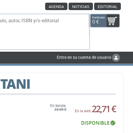
AGENDA
NOTICIAS
EDITORIAL
0 artículos
0 €
scar
Entre en su cuenta de usuario
TANI
22,71 €
En tienda:
23,90 €
En la web:
DISPONIBLE