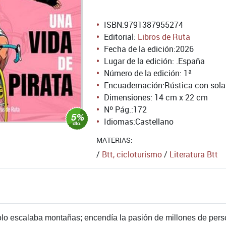
ISBN:
9791387955274
Editorial:
Libros de Ruta
Fecha de la edición:
2026
Lugar de la edición: .España
Número de la edición:
1ª
Encuadernación:
Rústica con sol
Dimensiones: 14 cm x 22 cm
Nº Pág.:
172
Idiomas:
Castellano
MATERIAS:
/
Btt, cicloturismo
/
Literatura Btt
lo escalaba montañas; encendía la pasión de millones de pers