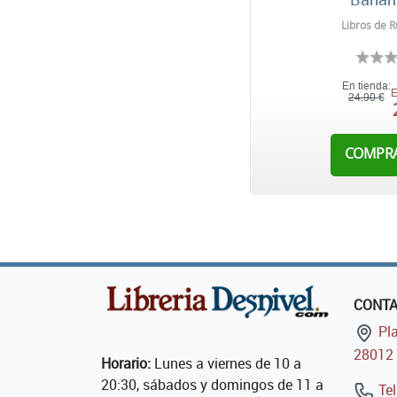
Libros de R
En tienda:
E
24,90 €
COMPR
CONT
Pla
28012 
Horario:
Lunes a viernes de 10 a
20:30, sábados y domingos de 11 a
Tel