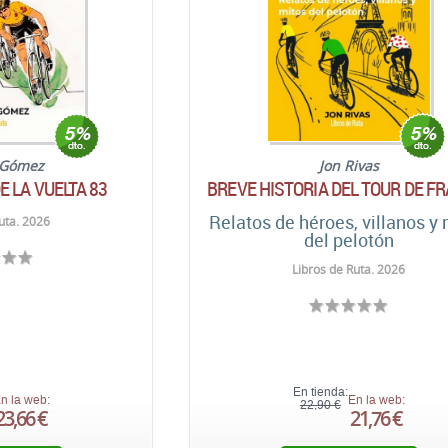
 Gómez
Jon Rivas
E LA VUELTA 83
BREVE HISTORIA DEL TOUR DE F
Relatos de héroes, villanos y
uta. 2026
del pelotón
Libros de Ruta. 2026
En tienda:
n la web:
En la web:
22,90 €
23,66 €
21,76 €