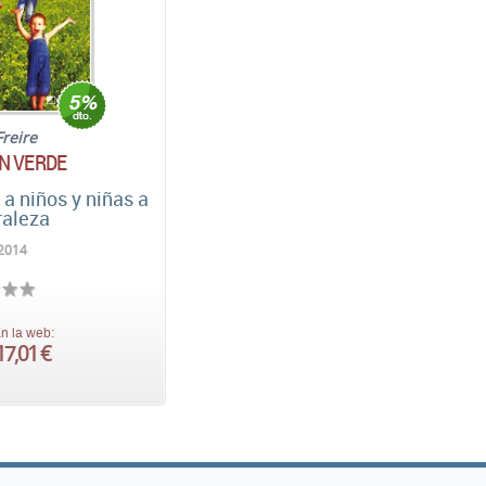
Freire
N VERDE
 a niños y niñas a
raleza
2014
n la web:
17,01 €