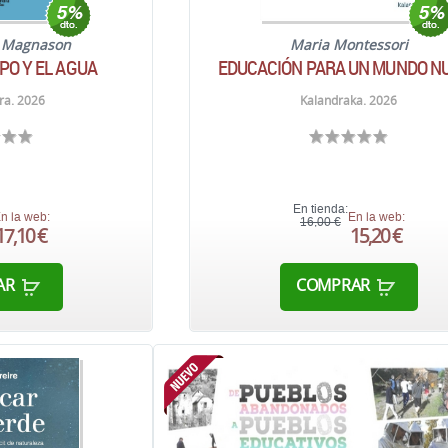
r Magnason
Maria Montessori
PO Y EL AGUA
EDUCACIÓN PARA UN MUNDO N
ra. 2026
Kalandraka. 2026
En tienda:
n la web:
En la web:
16,00 €
17,10 €
15,20 €
AR
COMPRAR