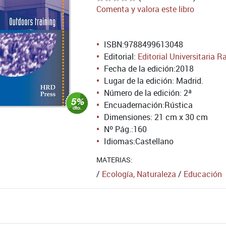
Comenta y valora este libro
ISBN:
9788499613048
Editorial:
Editorial Universitaria 
Fecha de la edición:
2018
Lugar de la edición: Madrid.
Número de la edición:
2ª
Encuadernación:
Rústica
Dimensiones: 21 cm x 30 cm
Nº Pág.:
160
Idiomas:
Castellano
MATERIAS:
/
Ecología, Naturaleza
/
Educación