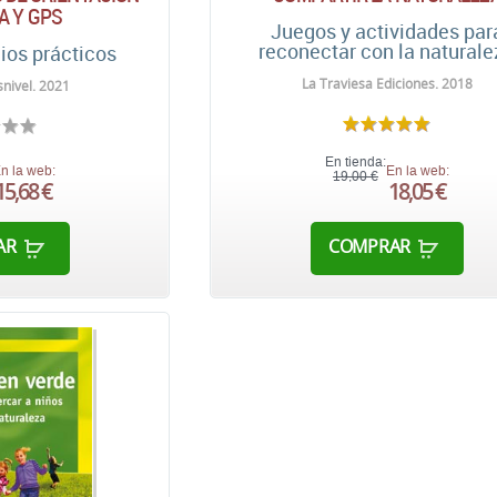
A Y GPS
Juegos y actividades par
reconectar con la naturale
cios prácticos
La Traviesa Ediciones. 2018
nivel. 2021
En tienda:
n la web:
En la web:
19,00 €
15,68 €
18,05 €
AR
COMPRAR