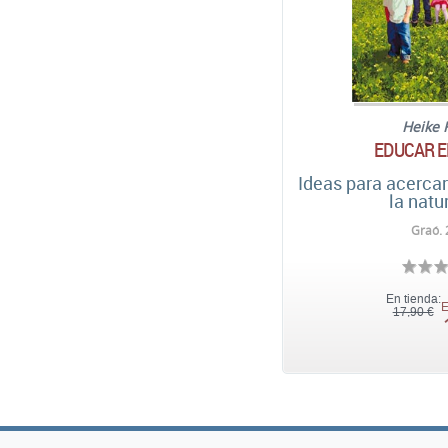
Heike 
EDUCAR E
Ideas para acercar
la natu
Graó. 
En tienda:
E
17,90 €