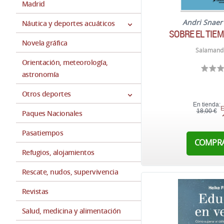
Madrid
Andri Snae
Náutica y deportes acuáticos
SOBRE EL TIEM
Novela gráfica
Salamand
Orientación, meteorología,
astronomía
Otros deportes
En tienda:
E
18,00 €
Paques Nacionales
Pasatiempos
COMPR
Refugios, alojamientos
Rescate, nudos, supervivencia
Revistas
Salud, medicina y alimentación