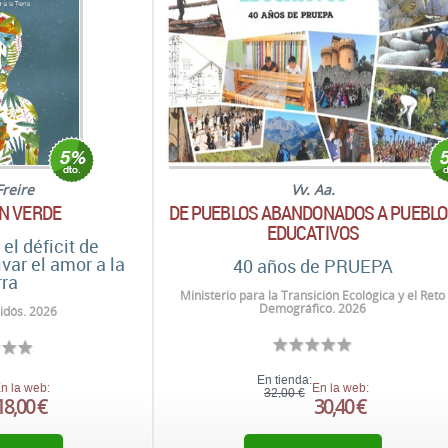
Freire
Vv. Aa.
N VERDE
DE PUEBLOS ABANDONADOS A PUEBL
EDUCATIVOS
el déficit de
ivar el amor a la
40 años de PRUEPA
rra
Ministerio para la Transición Ecológica y el Reto
Demográfico. 2026
idós. 2026
En tienda:
n la web:
En la web:
32,00 €
18,00 €
30,40 €