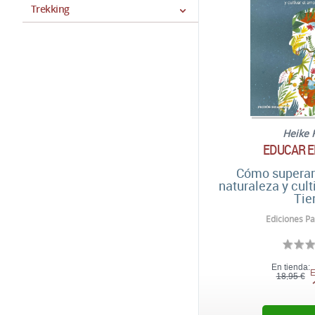
Trekking
Heike 
EDUCAR E
Cómo superar 
naturaleza y cult
Tie
Ediciones Pa
En tienda:
E
18,95 €