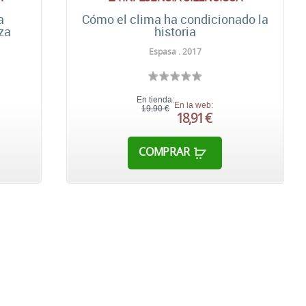
a
Cómo el clima ha condicionado la
za
historia
Espasa . 2017
En tienda:
En la web:
19,90 €
18,91 €
COMPRAR