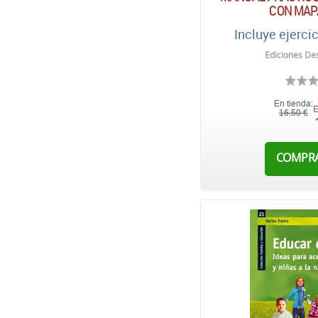
CON MAP
Incluye ejerci
Ediciones Des
En tienda:
E
16,50 €
COMPR