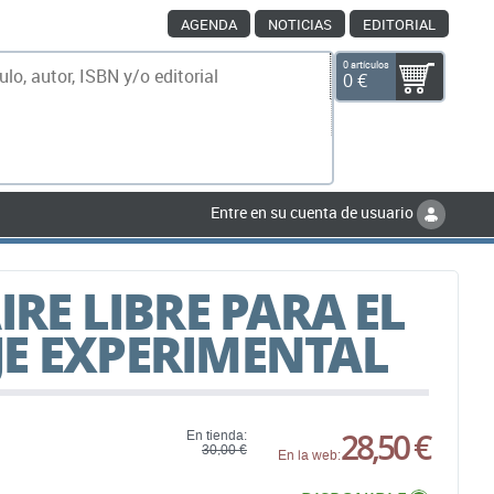
AGENDA
NOTICIAS
EDITORIAL
0 artículos
0 €
scar
Entre en su cuenta de usuario
IRE LIBRE PARA EL
E EXPERIMENTAL
28,50 €
En tienda:
30,00 €
En la web: