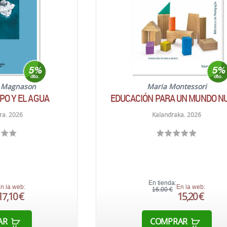
r Magnason
Maria Montessori
PO Y EL AGUA
EDUCACIÓN PARA UN MUNDO N
ra. 2026
Kalandraka. 2026
En tienda:
n la web:
En la web:
16,00 €
17,10 €
15,20 €
AR
COMPRAR