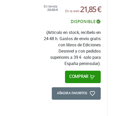
21,85 €
En tienda:
23,00 €
En la web:
DISPONIBLE
(Artículo en stock, recíbelo en
24-48 h. Gastos de envío gratis
con libros de Ediciones
Desnivel y con pedidos
superiores a 39 € -solo para
España peninsular).
COMPRAR
AÑADIR A FAVORITOS