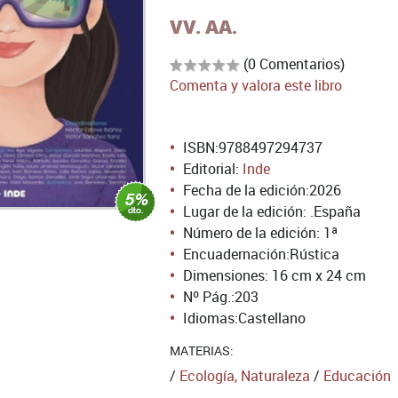
VV. AA.
(0 Comentarios)
Comenta y valora este libro
ISBN:
9788497294737
Editorial:
Inde
Fecha de la edición:
2026
Lugar de la edición: .España
Número de la edición:
1ª
Encuadernación:
Rústica
Dimensiones: 16 cm x 24 cm
Nº Pág.:
203
Idiomas:
Castellano
MATERIAS:
/
Ecología, Naturaleza
/
Educación