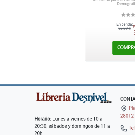
Demográfi
En tienda:
E
32,00 €
COMPR
CONT
Pla
28012 
Horario:
Lunes a viernes de 10 a
20:30, sábados y domingos de 11 a
Tel
20h.