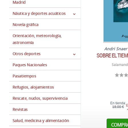
Madrid
Náutica y deportes acuáticos
Novela gráfica
Orientación, meteorología,
astronomía
Andri Snae
Otros deportes
SOBRE EL TIEM
Paques Nacionales
Salamand
Pasatiempos
Refugios, alojamientos
Rescate, nudos, supervivencia
En tienda:
E
18,00 €
Revistas
Salud, medicina y alimentación
COMPR