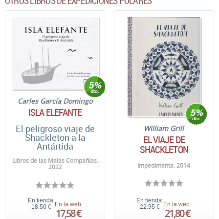
OTROS LIBROS DE EXPEDICIONES POLARES
Carles García Domingo
ISLA ELEFANTE
El peligroso viaje de
William Grill
Shackleton a la
EL VIAJE DE
Antártida
SHACKLETON
Libros de las Malas Compañías.
Impedimenta. 2014
2022
En tienda:
En tienda:
En la web:
En la web:
18,50 €
22,95 €
17,58 €
21,80 €