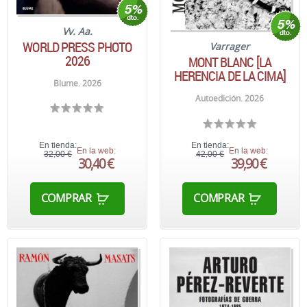
Vv. Aa.
WORLD PRESS PHOTO
Varrager
2026
MONT BLANC [LA
HERENCIA DE LA CIMA]
Blume. 2026
Autoedición. 2026
En tienda:
En tienda:
En la web:
En la web:
32,00 €
42,00 €
30,40 €
39,90 €
COMPRAR
COMPRAR