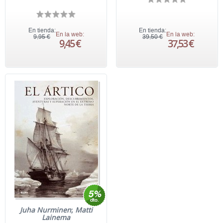
En tienda:
En tienda:
En la web:
En la web:
9,95 €
39,50 €
9,45 €
37,53 €
Juha Nurminen
;
Matti
Lainema