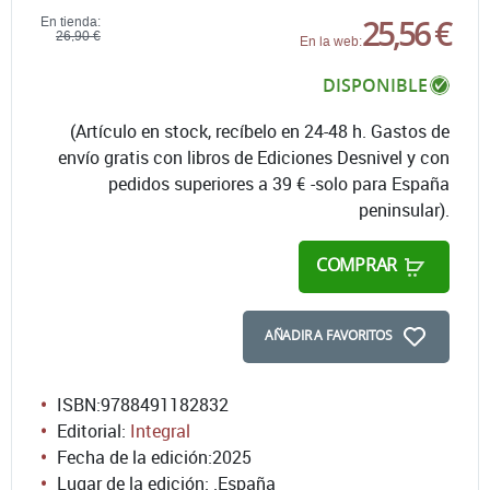
25,56 €
En tienda:
26,90 €
En la web:
DISPONIBLE
(Artículo en stock, recíbelo en 24-48 h. Gastos de
envío gratis con libros de Ediciones Desnivel y con
pedidos superiores a 39 € -solo para España
peninsular).
COMPRAR
AÑADIR A FAVORITOS
ISBN:
9788491182832
Editorial:
Integral
Fecha de la edición:
2025
Lugar de la edición: .España