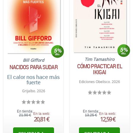
Tim Tamashiro
Bill Gifford
CÓMO PRACTICAR EL
NACIDOS PARA SUDAR
IKIGAI
El calor nos hace más
fuerte
Ediciones Obelisco. 2026
Grijalbo. 2026
En tienda:
En tienda:
En la web:
En la web:
21,90 €
13,25 €
20,81 €
12,59 €