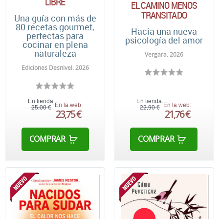
LIBRE
EL CAMINO MENOS
TRANSITADO
Una guía con más de
80 recetas gourmet,
Hacia una nueva
perfectas para
psicología del amor
cocinar en plena
naturaleza
Vergara. 2026
Ediciones Desnivel. 2026
En tienda:
En tienda:
En la web:
En la web:
25,00 €
22,90 €
23,75 €
21,76 €
COMPRAR
COMPRAR