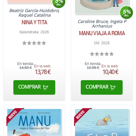
Beatriz García-Huidobro
;
Raquel Catalina
NINA Y TITA
Caroline Bruce
;
Ingela P
Arrhenius
MANU VIAJA A ROMA
Kalandraka. 2026
SM. 2026
En tienda:
En tienda:
En la web:
En la web:
14,50 €
10,95 €
13,78 €
10,40 €
COMPRAR
COMPRAR