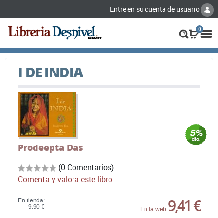
Entre en su cuenta de usuario
0
I DE INDIA
Prodeepta Das
(0 Comentarios)
Comenta y valora este libro
9,41 €
En tienda:
9,90 €
En la web: