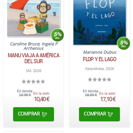
Caroline Bruce
;
Ingela P
Arrhenius
Marianne Dubuc
MANU VIAJA A AMÉRICA
FLOP Y EL LAGO
DEL SUR
Kalandraka. 2026
SM. 2026
En tienda:
En tienda:
En la web:
En la web:
10,95 €
18,00 €
10,40 €
17,10 €
COMPRAR
COMPRAR