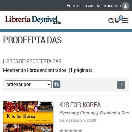
Entre en su cuenta de usuario
0
PRODEEPTA DAS
LIBROS DE: PRODEEPTA DAS
Mostrando
libros
encontrados. (1 páginas).
1
K IS FOR KOREA
Hyechong Cheung
y
Prodeepta Das
Frances Lincoln (2008)