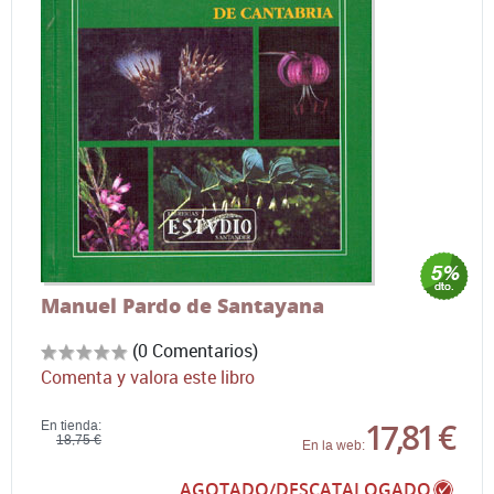
Manuel Pardo de Santayana
(0 Comentarios)
Comenta y valora este libro
17,81 €
En tienda:
18,75 €
En la web:
AGOTADO/DESCATALOGADO