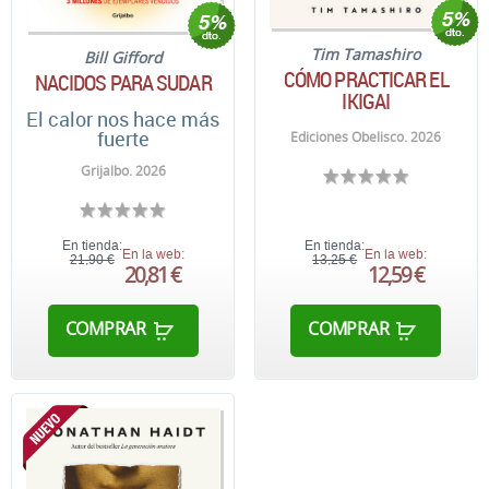
Tim Tamashiro
Bill Gifford
CÓMO PRACTICAR EL
NACIDOS PARA SUDAR
IKIGAI
El calor nos hace más
fuerte
Ediciones Obelisco. 2026
Grijalbo. 2026
En tienda:
En tienda:
En la web:
En la web:
21,90 €
13,25 €
20,81 €
12,59 €
COMPRAR
COMPRAR