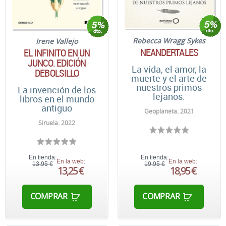
Rebecca Wragg Sykes
Irene Vallejo
NEANDERTALES
EL INFINITO EN UN
JUNCO. EDICIÓN
La vida, el amor, la
DEBOLSILLO
muerte y el arte de
nuestros primos
La invención de los
lejanos.
libros en el mundo
antiguo
Geoplaneta. 2021
Siruela. 2022
En tienda:
En tienda:
En la web:
En la web:
13,95 €
19,95 €
13,25 €
18,95 €
COMPRAR
COMPRAR