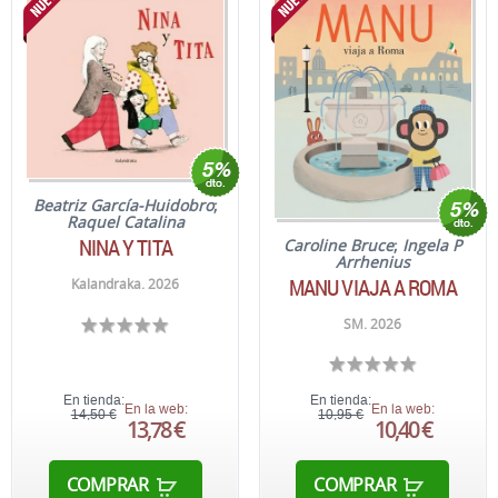
Beatriz García-Huidobro
;
Raquel Catalina
NINA Y TITA
Caroline Bruce
;
Ingela P
Arrhenius
MANU VIAJA A ROMA
Kalandraka. 2026
SM. 2026
En tienda:
En tienda:
En la web:
En la web:
14,50 €
10,95 €
13,78 €
10,40 €
COMPRAR
COMPRAR