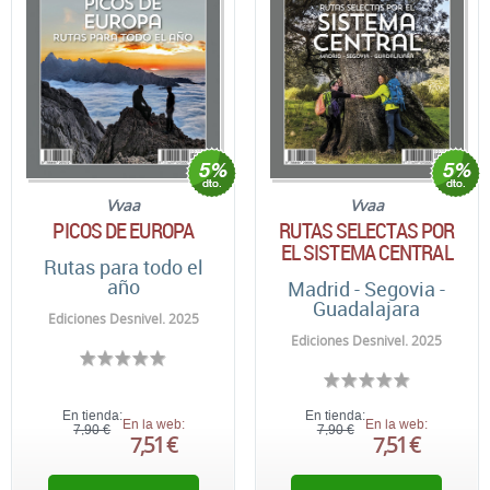
Vvaa
Vvaa
PICOS DE EUROPA
RUTAS SELECTAS POR
EL SISTEMA CENTRAL
Rutas para todo el
año
Madrid - Segovia -
Guadalajara
Ediciones Desnivel. 2025
Ediciones Desnivel. 2025
En tienda:
En tienda:
En la web:
En la web:
7,90 €
7,90 €
7,51 €
7,51 €